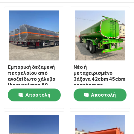
Εμπορική δεξαμενή
Νέο ή
πετρελαίου από
μεταχειρισμένο
ανοξείδωτο χάλυβα
3άξονα 42cbm 45cbm
Ημιαμοκίνητο 50
τροχόσπιτο
τετραγωνικών
πετρελαϊκού
Σπίτι
Αποστολή
Αποστολή
δεξαμενών υγρού
δεξαμενόπλοιου
Φορτηγό μεταφορικό
ερώτησης
ερώτησης
όχημα
Προϊόντα
Βίντεο