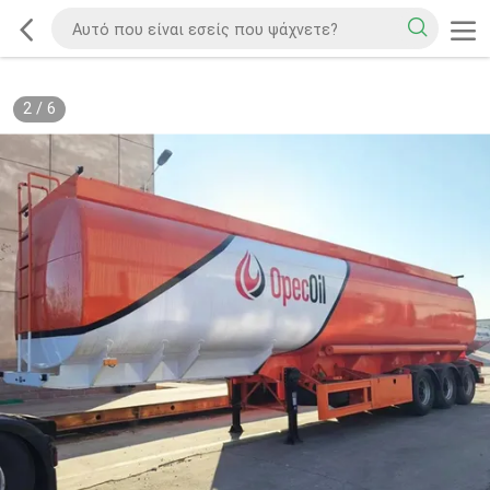
2
/
6