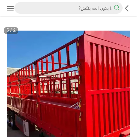
5
/
2