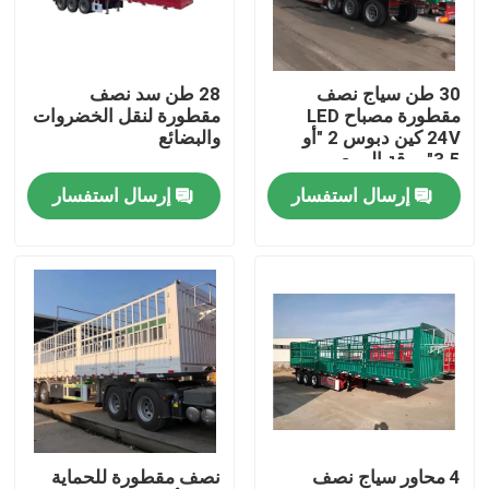
معلومات عنا
30 طن سياج نصف
28 طن سد نصف
مقطورة مصباح LED
مقطورة لنقل الخضروات
جولة في المعمل
24V كين دبوس 2 "أو
والبضائع
3.5" ورقة الربيع
90mm*13mm*10 طبقة
إرسال استفسار
إرسال استفسار
رقابة جودة
اتصل بنا
اطلب اقتباس
مستعملة شاحنة قلابة
4 محاور سياج نصف
نصف مقطورة للحماية
شاحنة قلابة