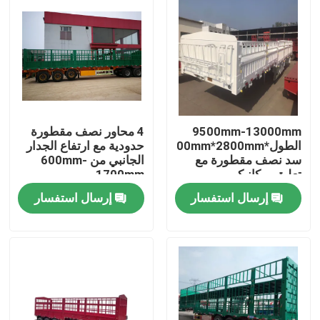
9500mm-13000mm
4 محاور نصف مقطورة
الطول*2500mm*2800mm
حدودية مع ارتفاع الجدار
سد نصف مقطورة مع
الجانبي من 600mm-
تعليق ميكانيكي
1700mm
إرسال استفسار
إرسال استفسار
منزل
منتجات
أشرطة فيديو