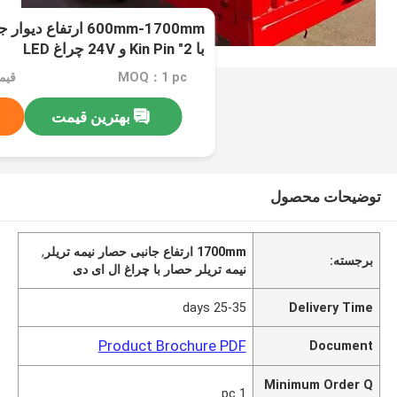
600mm-1700mm ارتفاع
با 2" Kin Pin و 24V چراغ LED
MOQ：1 pc
قیمت：ble
بهترین قیمت
توضیحات محصول
1700mm ارتفاع جانبی حصار نیمه تریلر
,
برجسته:
نیمه تریلر حصار با چراغ ال ای دی
25-35 days
Delivery Time
Product Brochure PDF
Document
Minimum Order Q
1 pc