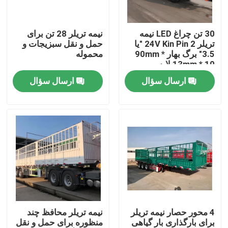
درباره ما
30 تن چراغ LED نیمه
نیمه تریلر 28 تن برای
تریلر 24V Kin Pin 2 "یا
حمل و نقل سبزیجات و
3.5" برگ بهار 90mm *
محموله
تور کارخانه
13mm * 10 لایه
ارسال سؤال
ارسال سؤال
کنترل کیفیت
با ما تماس بگیرید
درخواست نقل قول
کامیون های زباله برداری استفاده شده
4 محور حصار نیمه تریلر
نیمه تریلر محافظ چند
برای بارگذاری بار گیاهی
منظوره برای حمل و نقل
کامیون های تخلیه کننده دست دوم