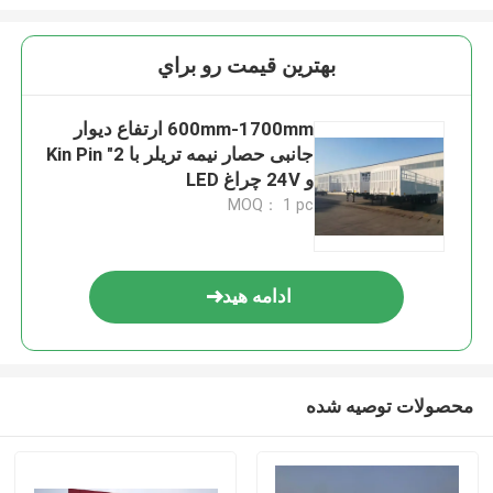
بهترين قيمت رو براي
600mm-1700mm ارتفاع دیوار
جانبی حصار نیمه تریلر با 2" Kin Pin
و 24V چراغ LED
MOQ： 1 pc
ادامه هید
محصولات توصیه شده