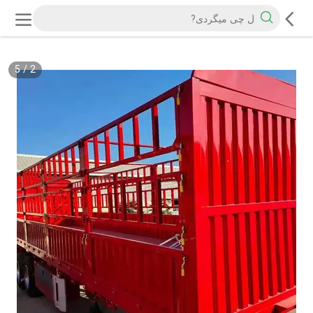
5
/
2