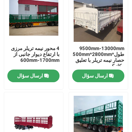
9500mm-13000mm
4 محور نیمه تریلر مرزی
طول*2500mm*2800mm
با ارتفاع دیوار جانبی از
حصار نیمه تریلر با تعلیق
600mm-1700mm
مکانیکی
ارسال سؤال
ارسال سؤال
صفحه اصلی
محصولات
فیلم های