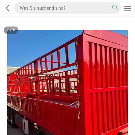
2
/
5