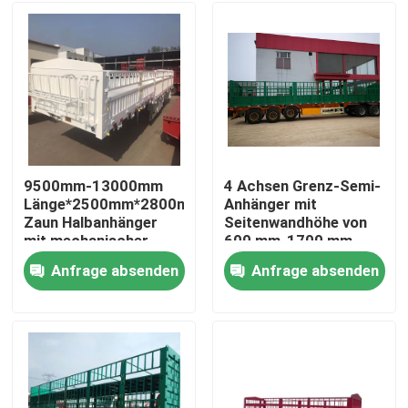
9500mm-13000mm
4 Achsen Grenz-Semi-
Länge*2500mm*2800mm
Anhänger mit
Zaun Halbanhänger
Seitenwandhöhe von
mit mechanischer
600 mm-1700 mm
Aufhängung
Anfrage absenden
Anfrage absenden
Haus
Produkte
Videos