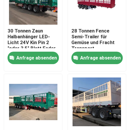
Über uns
30 Tonnen Zaun
28 Tonnen Fence
Fabrik-Ausflug
Halbanhänger LED-
Semi-Trailer für
Licht 24V Kin Pin 2
Gemüse und Fracht
"oder 3,5" Blatt Feder
Transport
Qualitätskontrolle
90mm*13mm*10
Anfrage absenden
Anfrage absenden
Schicht
Kontakt US
Fordern Sie ein Zitat
Gebrauchte Muldenkipper
Verwendete Tipper Trucks