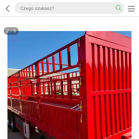
2
/
5