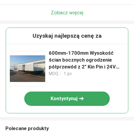
Zobacz więcej
Uzyskaj najlepszą cenę za
600mm-1700mm Wysokość
ścian bocznych ogrodzenie
półprzewód z 2" Kin Pin i 24V
światło LED
MOQ： 1 pc
Kontyntynuj
Polecane produkty