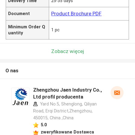
Delivery Time
25-35 days
Product Brochure PDF
Document
Minimum Order Q
1 pc
uantity
Zobacz więcej
O nas
Zhengzhou Jaen Industry Co.,
Ltd profil producenta
Yard No.5, Shenglong, Qiliyan
Road, Erqi District,Zhengzhou,
450015, China ,China
5.0
zweryfikowane Dostawca