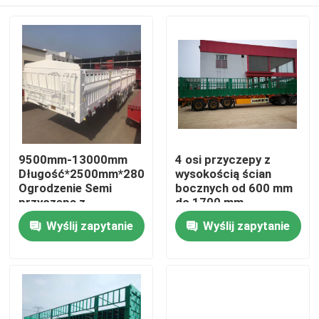
9500mm-13000mm
4 osi przyczepy z
Długość*2500mm*2800mm
wysokością ścian
Ogrodzenie Semi
bocznych od 600 mm
przyczepa z
do 1700 mm
mechanicznym
Dom
Wyślij zapytanie
Wyślij zapytanie
zawieszeniem
Produkty
Filmy