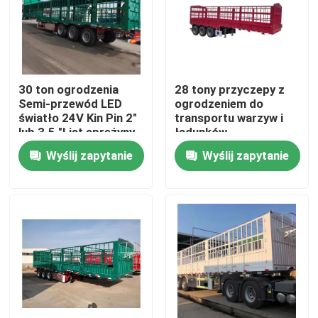
O nas
Wycieczka po fabryce
30 ton ogrodzenia
28 tony przyczepy z
Semi-przewód LED
ogrodzeniem do
światło 24V Kin Pin 2"
transportu warzyw i
Kontrola jakości
lub 3.5 "List sprężyny
ładunków
90mm*13mm*10
Wyślij zapytanie
Wyślij zapytanie
warstwy
Skontaktuj się z nami
Poprosić o wycenę
Stosowane ciężarówki do zrzucania odpadów
Używane Wywrotki