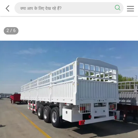
2
/
6