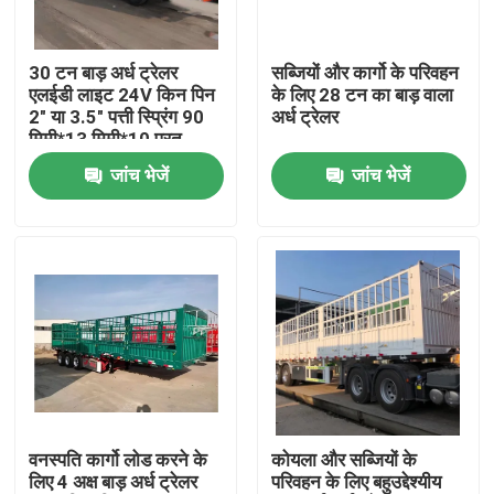
हमारे बारे में
30 टन बाड़ अर्ध ट्रेलर
सब्जियों और कार्गो के परिवहन
एलईडी लाइट 24V किन पिन
के लिए 28 टन का बाड़ वाला
2" या 3.5" पत्ती स्प्रिंग 90
अर्ध ट्रेलर
कारखाना भ्रमण
मिमी*13 मिमी*10 परत
जांच भेजें
जांच भेजें
गुणवत्ता नियंत्रण
संपर्क करें
एक उद्धरण का अनुरोध करें
इस्तेमाल किए गए डंप ट्रक
वनस्पति कार्गो लोड करने के
कोयला और सब्जियों के
लिए 4 अक्ष बाड़ अर्ध ट्रेलर
परिवहन के लिए बहुउद्देश्यीय
प्रयुक्त टिपर ट्रक