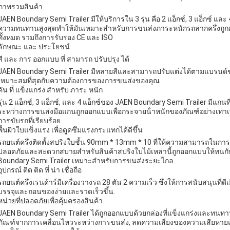
ภาพรวมสินค้า
JAEN Boundary Semi Trailer มีให้บริการใน 3 รุ่น คือ 2 แอ็กซ์, 3 แอ็กซ์ แ
ความทนทานสูงสุดทําให้มันเหมาะสําหรับการขนส่งภาระหนักรถลากครึ่งถูก
ทั้งหมด รวมถึงการรับรอง CE และ ISO
ลักษณะ และ ประโยชน์
สี และ การ ออกแบบ ที่ สามารถ ปรับปรุง ได้
JAEN Boundary Semi Trailer มีหลายสีและสามารถปรับแต่งได้ตามแบรนด์ข
เหมาะสมที่สุดกับความต้องการของการขนส่งของคุณ
คัน ที่ แข็งแกร่ง สําหรับ ภาระ หนัก
รุ่น 2 แอ็กซ์, 3 แอ็กซ์, และ 4 แอ็กซ์ของ JAEN Boundary Semi Trailer มีแ
ระหว่างการขนส่งมือแกนถูกออกแบบเพื่อกระจายน้ําหนักของภัณฑ์อย่างเท่าเท
การขับรถที่เรียบร้อย
พื้นผิวใบแข็งแรง เพื่อดูดซึมแรงกระแทกได้ดีขึ้น
รถยนต์ครึ่งติดตั้งสปริงใบชั้น 90mm * 13mm * 10 ที่ให้ความสามารถในการด
ปลอดภัยและสะดวกสบายสําหรับสินค้าสปริงใบไม้เหล่านี้ถูกออกแบบให้ทนก
Boundary Semi Trailer เหมาะสําหรับการขนส่งระยะไกล
อุปกรณ์ ติด ติด ที่ น่า เชื่อถือ
รถยนต์ครึ่งเรนด้าร์มีเครื่องวางรถ 28 ตัน 2 ความเร็ว ซึ่งให้การสนับสนุน
บรรจุและถอนของง่ายและรวดเร็วขึ้น.
หน่วยที่ปลอดภัยเพื่อคุ้มครองสินค้า
JAEN Boundary Semi Trailer ได้ถูกออกแบบด้วยกล่องที่แข็งแกร่งและทนทานท
ภัณฑ์จากการเคลื่อนไหวระหว่างการขนส่ง, ลดความเสี่ยงของความเสียหายแ