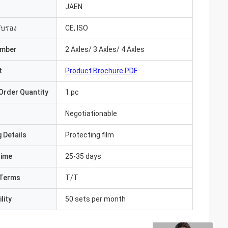
JAEN
รับรอง
CE, ISO
umber
2 Axles/ 3 Axles/ 4 Axles
t
Product Brochure PDF
Order Quantity
1 pc
Negotiationable
 Details
Protecting film
Time
25-35 days
Terms
T/T
lity
50 sets per month