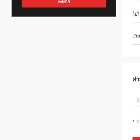
ติดต่อ
ใบไ
เน้
ฝา