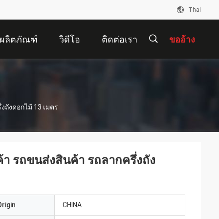
Thai
ผลิตภัณฑ์
วิดีโอ
ติดต่อเรา
ขออ้าง
描
ึ่งถังดอกไม้ 13 เมตร
述
ค้า รถขนส่งสินค้า รถลากครึ่งถัง
rigin
CHINA