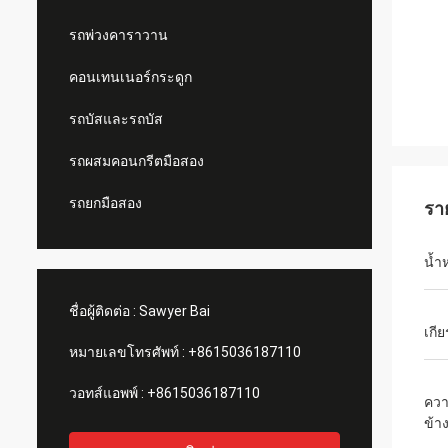
รถพ่วงคาราวาน
คอนเทนเนอร์กระดูก
รถบัสและรถบัส
รถผสมคอนกรีตมือสอง
รถยกมือสอง
รา
น้ำ
ชื่อผู้ติดต่อ :
Sawyer Bai
เกี
หมายเลขโทรศัพท์ :
+8615036187110
วอทส์แอพพ์ :
+8615036187110
ควา
ข้า