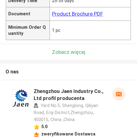
Delivery Time
25-35 days
Product Brochure PDF
Document
Minimum Order Q
1 pc
uantity
Zobacz więcej
O nas
Zhengzhou Jaen Industry Co.,
Ltd profil producenta
Yard No.5, Shenglong, Qiliyan
Road, Erqi District,Zhengzhou,
450015, China ,China
5.0
zweryfikowane Dostawca