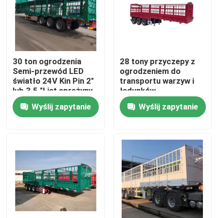
O nas
Wycieczka po fabryce
30 ton ogrodzenia
28 tony przyczepy z
Semi-przewód LED
ogrodzeniem do
światło 24V Kin Pin 2"
transportu warzyw i
Kontrola jakości
lub 3.5 "List sprężyny
ładunków
90mm*13mm*10
Wyślij zapytanie
Wyślij zapytanie
warstwy
Skontaktuj się z nami
Poprosić o wycenę
Stosowane ciężarówki do zrzucania odpadów
Używane Wywrotki