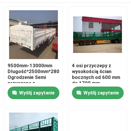
9500mm-13000mm
4 osi przyczepy z
Długość*2500mm*2800mm
wysokością ścian
Ogrodzenie Semi
bocznych od 600 mm
przyczepa z
do 1700 mm
mechanicznym
Dom
Wyślij zapytanie
Wyślij zapytanie
zawieszeniem
Produkty
Filmy