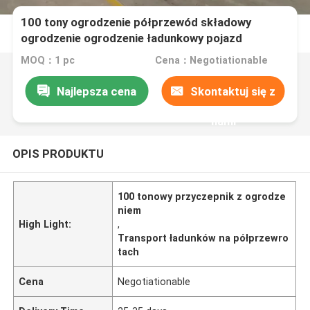
100 tony ogrodzenie półprzewód składowy
ogrodzenie ogrodzenie ładunkowy pojazd
transportowy 13-metrowy koszyk kwiatowy
MOQ：1 pc
Cena：Negotiationable
półprzewód
Najlepsza cena
Skontaktuj się z
nami
OPIS PRODUKTU
100 tonowy przyczepnik z ogrodze
niem
High Light:
,
Transport ładunków na półprzewro
tach
Cena
Negotiationable