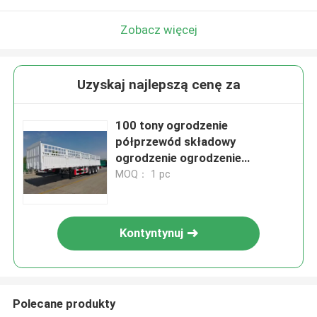
Zobacz więcej
Uzyskaj najlepszą cenę za
100 tony ogrodzenie
półprzewód składowy
ogrodzenie ogrodzenie
ładunkowy pojazd transportowy
MOQ： 1 pc
13-metrowy koszyk kwiatowy
półprzewód
Kontyntynuj
Polecane produkty