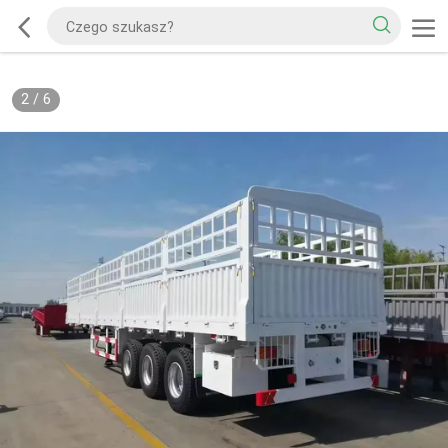
2
/
6