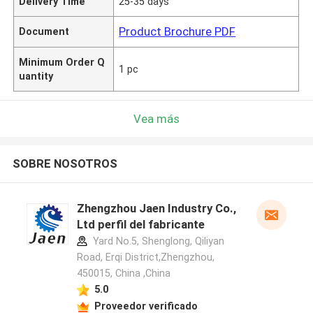
Delivery Time
25-35 days
Product Brochure PDF
Document
Minimum Order Q
1 pc
uantity
Vea más
SOBRE NOSOTROS
Zhengzhou Jaen Industry Co.,
Ltd perfil del fabricante
Yard No.5, Shenglong, Qiliyan
Road, Erqi District,Zhengzhou,
450015, China ,China
5.0
Proveedor verificado