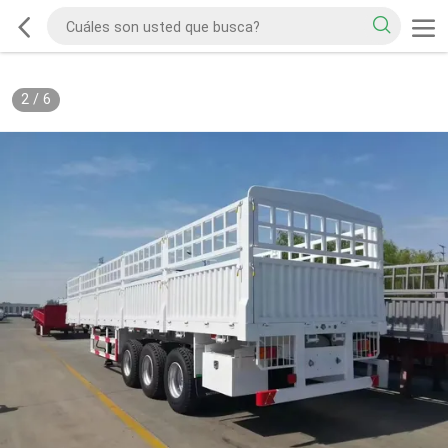
2
/
6