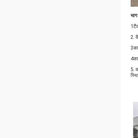
भाग
1टै
2. क
3काम
4कार
5. क
स्थ