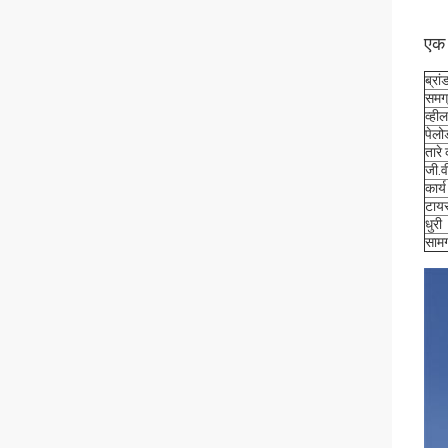
एक 
ब्रां
समग
व्ही
पेलो
तारे
जी.व
कार्य
टाय
धुरी
सामग