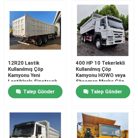
12R20 Lastik
400 HP 10 Tekerlekli
Kullanılmış Çöp
Kullanılmış Çöp
Kamyonu Yeni
Kamyonu HOWO veya
Lastiklerle Sinotruck
Shacman Marka Çöp
HOWO Tipper Kamyon
Kamyonları
Talep Gönder
Talep Gönder
12 Tekerlekli
Ev
Ürünler
Videolar