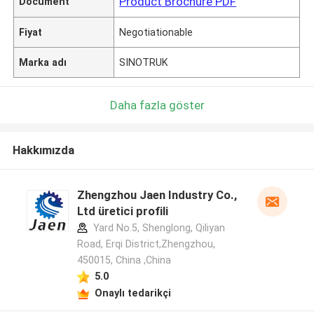
Product Brochure PDF
Document
Fiyat
Negotiationable
Marka adı
SINOTRUK
Daha fazla göster
Hakkımızda
Zhengzhou Jaen Industry Co.,
Ltd üretici profili
Yard No.5, Shenglong, Qiliyan
Road, Erqi District,Zhengzhou,
450015, China ,China
5.0
Onaylı tedarikçi