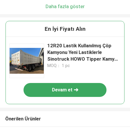
Daha fazla göster
En İyi Fiyatı Alın
12R20 Lastik Kullanılmış Çöp
Kamyonu Yeni Lastiklerle
Sinotruck HOWO Tipper Kamyon
12 Tekerlekli
MOQ： 1 pc
Devam et
Önerilen Ürünler