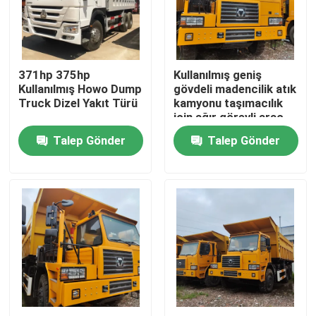
Hakkımızda
371hp 375hp
Kullanılmış geniş
Fabrika turu
Kullanılmış Howo Dump
gövdeli madencilik atık
Truck Dizel Yakıt Türü
kamyonu taşımacılık
için ağır görevli araç
Kalite kontrol
Talep Gönder
Talep Gönder
Bize Ulaşın
Bir teklif isteği
Kullanılmış Çöp Kamyonları
İkinci El Damperli Kamyonlar