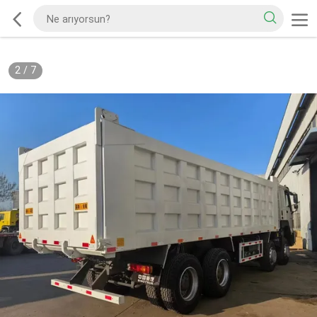
2
/
7