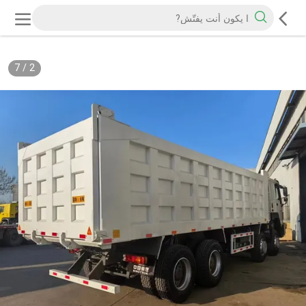
7
/
2