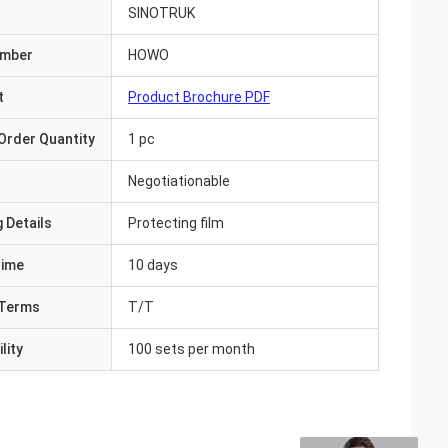
SINOTRUK
umber
HOWO
t
Product Brochure PDF
Order Quantity
1 pc
Negotiationable
 Details
Protecting film
Time
10 days
Terms
T/T
lity
100 sets per month