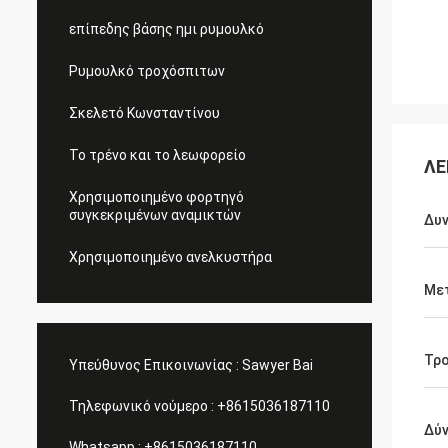
επίπεδης βάσης ημι ρυμουλκό
Ρυμουλκό τροχόσπιτων
Σκελετό Κωνσταντίνου
Το τρένο και το λεωφορείο
ΛΕ
Χρησιμοποιημένο φορτηγό
συγκεκριμένων αναμικτών
Δυν
Χρησιμοποιημένο ανελκυστήρα
Με
Τρο
Υπεύθυνος Επικοινωνίας :
Sawyer Bai
Τηλεφωνικό νούμερο :
+8615036187110
Δύν
Whatsapp :
+8615036187110