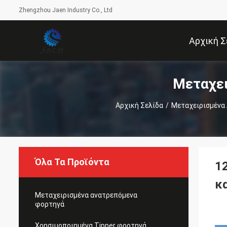
Zhengzhou Jaen Industry Co., Ltd
Αρχική Σ
Μεταχει
Αρχική Σελίδα
/
Μεταχειρισμένα
Όλα Τα Προϊόντα
1
κ
Μεταχειρισμένα ανατρεπόμενα
φορτηγά
Χρησιμοποιημένα Tipper φορτηγά