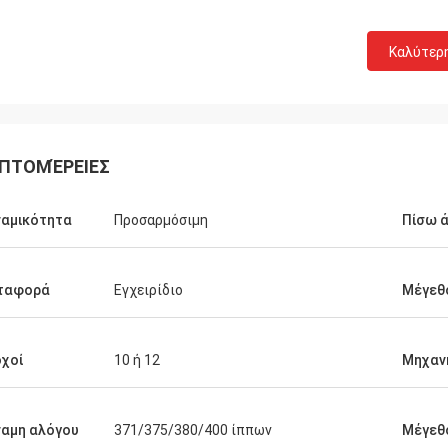
Καλύτερ
ΠΤΟΜΈΡΕΙΕΣ
αμικότητα
Προσαρμόσιμη
Πίσω 
ταφορά
Εγχειρίδιο
Μέγεθ
χοί
10 ή 12
Μηχαν
αμη αλόγου
371/375/380/400 ίππων
Μέγεθ