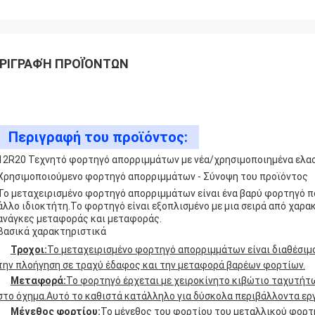
ΡΙΓΡΑΦΉ ΠΡΟΪΌΝΤΩΝ
Περιγραφή του προϊόντος:
12R20 Τεχνητό φορτηγό απορριμμάτων με νέα/χρησιμοποιημένα ελα
Χρησιμοποιούμενο φορτηγό απορριμμάτων - Σύνοψη του προϊόντος
Το μεταχειρισμένο φορτηγό απορριμμάτων είναι ένα βαρύ φορτηγό π
άλλο ιδιοκτήτη.Το φορτηγό είναι εξοπλισμένο με μια σειρά από χαρ
ανάγκες μεταφοράς και μεταφοράς.
Βασικά χαρακτηριστικά
Τροχοι:
Το μεταχειρισμένο φορτηγό απορριμμάτων είναι διαθέσιμο 
την πλοήγηση σε τραχύ έδαφος και την μεταφορά βαρέων φορτίων.
Μεταφορά:
Το φορτηγό έρχεται με χειροκίνητο κιβώτιο ταχυτήτω
στο όχημα.Αυτό το καθιστά κατάλληλο για δύσκολα περιβάλλοντα εργα
Μέγεθος φορτίου:
Το μέγεθος του φορτίου του μεταλλικού φορτη