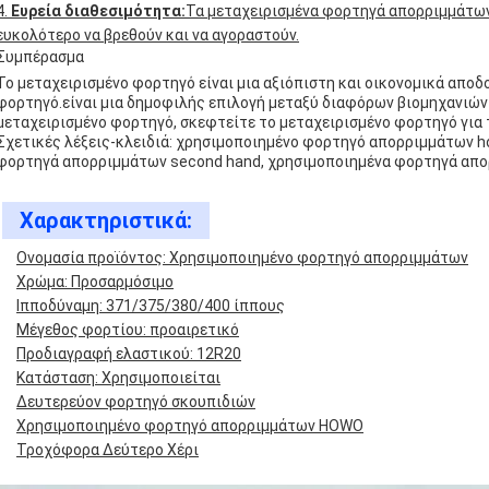
Ευρεία διαθεσιμότητα:
Τα μεταχειρισμένα φορτηγά απορριμμάτων 
ευκολότερο να βρεθούν και να αγοραστούν.
Συμπέρασμα
Το μεταχειρισμένο φορτηγό είναι μια αξιόπιστη και οικονομικά αποδ
φορτηγό.είναι μια δημοφιλής επιλογή μεταξύ διαφόρων βιομηχανιών 
μεταχειρισμένο φορτηγό, σκεφτείτε το μεταχειρισμένο φορτηγό για τ
Σχετικές λέξεις-κλειδιά: χρησιμοποιημένο φορτηγό απορριμμάτων 
φορτηγά απορριμμάτων second hand, χρησιμοποιημένα φορτηγά απο
Χαρακτηριστικά:
Ονομασία προϊόντος: Χρησιμοποιημένο φορτηγό απορριμμάτων
Χρώμα: Προσαρμόσιμο
Ιπποδύναμη: 371/375/380/400 ίππους
Μέγεθος φορτίου: προαιρετικό
Προδιαγραφή ελαστικού: 12R20
Κατάσταση: Χρησιμοποιείται
Δευτερεύον φορτηγό σκουπιδιών
Χρησιμοποιημένο φορτηγό απορριμμάτων HOWO
Τροχόφορα Δεύτερο Χέρι