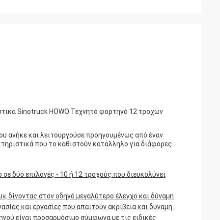
στικά Sinotruck HOWO Τεχνητό φορτηγό 12 τροχών
ου ανήκε και λειτουργούσε προηγουμένως από έναν
ακτηριστικά που το καθιστούν κατάλληλο για διάφορες
σε δύο επιλογές - 10 ή 12 τροχούς.που διευκολύνει
ν, δίνοντας στον οδηγό μεγαλύτερο έλεγχο και δύναμη
σίας και εργασίες που απαιτούν ακρίβεια και δύναμη..
γού είναι προσαρμόσιμο σύμφωνα με τις ειδικές