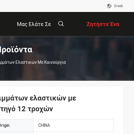
Greek
Μας Ελάτε Σε
Ζητήστε Ένα
Προϊόντα
Επαφή Με
Απόσπασμα
描
μμάτων Ελαστικών Με Καινούργια
述
ιμμάτων ελαστικών με
ρτηγό 12 τροχών
rigin
CHINA