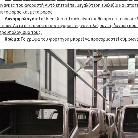
ανάγκες του αγοραστή.Αυτό επιτρέπει μεγαλύτερη ευελιξία και απο
μεταφοράς και μεταφοράς.
Δύναμη αλόγου:
Το Used Dump Truck είναι διαθέσιμο σε τέσσερις 
ίππων. Αυτό επιτρέπει στους αγοραστές να επιλέξουν τη δύναμη που 
προϋπολογισμό τους.
Χρώμα:
Το χρώμα του φορτηγού μπορεί να προσαρμοστεί σύμφωνα 