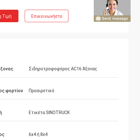
η Τιμή
Επικοινωνήστε
άξονας
Σιδηροτροφοφόρος AC16 Άξονας
ος φορτίου
Προαιρετικό
ή
Ετικέτα SINOTRUCK
ος
6x4 ή 8x4