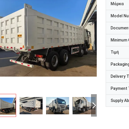
Μάρκα
Model N
Documen
Minimum 
Τιμή
Packaging
Delivery 
Payment 
Supply Abi