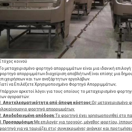
Στόχος κοινού
Το μεταχειρισμένο φορτηγό απορριμμάτων είναι μια ιδανική επιλογή 
φορτηγό απορριμμάτων.διαχείριση αποβλήτωνΕίναι επίσης μια δημο
επιχειρήσεων και των ανεξάρτητων εργολάβων.
Γιατί να Επιλέξετε Χρησιμοποιημένο Φορτηγό Απορριμμάτων;
Υπάρχουν αρκετοί λόγοι για τους οποίους το μεταχειρισμένο φορτηγ
των αγοραστών:
Αποτελεσματικότητα από άποψη κόστους:
Ως μεταχειρισμένο φο
ολοκαίνουργιο φορτηγό απορριμμάτων.
Αποδεδειγμένη απόδοση:
Το φορτηγό έχει χρησιμοποιηθεί στο παρ
Προσαρμόσιμη:
Με επιλογές για τροχούς, μέγεθος φορτίου, ίππου
φορτηγό για να ταιριάζει στις συγκεκριμένες ανάγκες και προτιμήσει