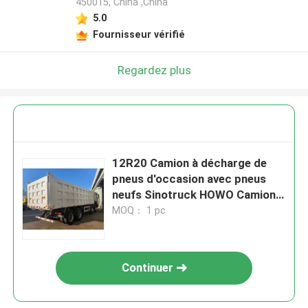
450015, China ,China
5.0
Fournisseur vérifié
Regardez plus
12R20 Camion à décharge de
pneus d'occasion avec pneus
neufs Sinotruck HOWO Camion à
bascule 12 roues
MOQ： 1 pc
Continuer