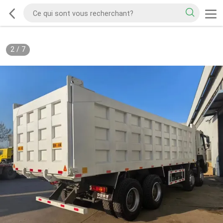
2
/
7