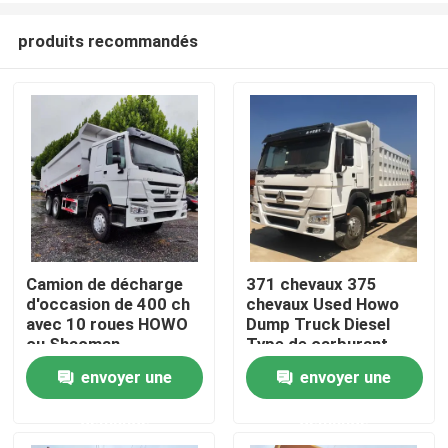
produits recommandés
Camion de décharge
371 chevaux 375
d'occasion de 400 ch
chevaux Used Howo
Maison
avec 10 roues HOWO
Dump Truck Diesel
ou Shacman
Type de carburant
envoyer une
envoyer une
Produits
demande
demande
Vidéos