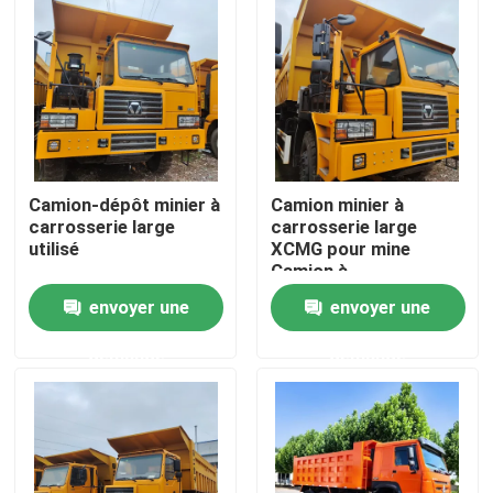
Au sujet de nous
Visite d'usine
Contrôle de qualité
Camion-dépôt minier à
Camion minier à
carrosserie large
carrosserie large
utilisé
XCMG pour mine
Camion à
Contact USA
déverrouillage de mine
envoyer une
envoyer une
Capacité
personnalisable
Demandez une citation
demande
demande
Camions à benne d'occasion
Tipper Trucks utilisée