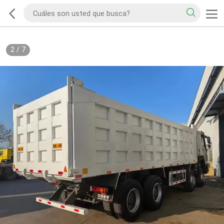
2
/
7