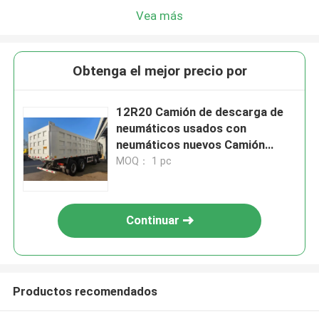
Vea más
Obtenga el mejor precio por
12R20 Camión de descarga de
neumáticos usados con
neumáticos nuevos Camión
Sinotruck HOWO Camión de
MOQ： 1 pc
retroceso de 12 ruedas
Continuar
Productos recomendados