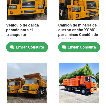
Sobre nosotros
Vehículo de carga
Camión de minería de
Viaje de la fábrica
pesada para el
cuerpo ancho XCMG
transporte
para minas Camión de
remaches de
Control de calidad
capacidad
Enviar Consulta
Enviar Consulta
personalizable
Contacto los E.E.U.U.
Pida una cita
Camiones Volquetes Usados
Tipper Trucks usada