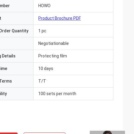
umber
HOWO
t
Product Brochure PDF
Order Quantity
1 pc
Negotiationable
 Details
Protecting film
Time
10 days
Terms
T/T
lity
100 sets per month