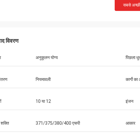
सबसे अच्छ
पाद विवरण
ा
अनुकूलन योग्य
पिछला धुर
ांतरण
नियमावली
कार्गो क
ं
10 या 12
इंजन
 शक्ति
371/375/380/400 एचपी
आकार