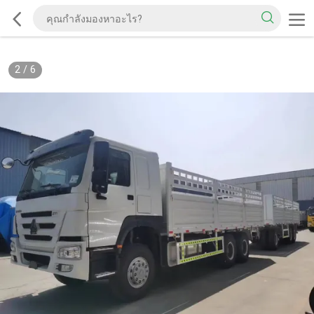
2
/
6