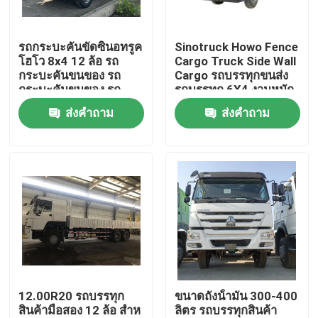
เกี่ยวกับเรา
รถกระบะคันขัดซินอทรูค
Sinotruck Howo Fence
โฮโว 8x4 12 ล้อ รถ
Cargo Truck Side Wall
กระบะคันขนของ รถ
Cargo รถบรรทุกขนส่ง
ทัวร์โรงงาน
กระบะคันขนของ รถ
รถบรรทุก 6X4 งานหนัก
กระบะ
380hp
ส่งคำถาม
ส่งคำถาม
ควบคุมคุณภาพ
ติดต่อเรา
ขอใบเสนอราคา
รถบรรทุกขยะมือสอง
12.00R20 รถบรรทุก
ขนาดถังน้ํามัน 300-400
สินค้ามือสอง 12 ล้อ สําห
ลิตร รถบรรทุกสินค้า
รถบรรทุกดัมพ์มือสอง