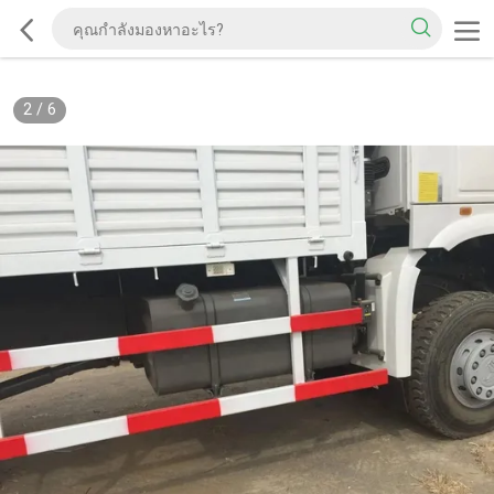
2
/
6