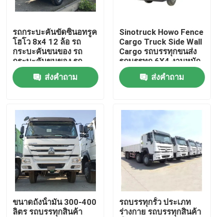
เกี่ยวกับเรา
รถกระบะคันขัดซินอทรูค
Sinotruck Howo Fence
โฮโว 8x4 12 ล้อ รถ
Cargo Truck Side Wall
กระบะคันขนของ รถ
Cargo รถบรรทุกขนส่ง
ทัวร์โรงงาน
กระบะคันขนของ รถ
รถบรรทุก 6X4 งานหนัก
กระบะ
380hp
ส่งคำถาม
ส่งคำถาม
ควบคุมคุณภาพ
ติดต่อเรา
ขอใบเสนอราคา
รถบรรทุกขยะมือสอง
ขนาดถังน้ํามัน 300-400
รถบรรทุกรั้ว ประเภท
ลิตร รถบรรทุกสินค้า
ร่างกาย รถบรรทุกสินค้า
รถบรรทุกดัมพ์มือสอง