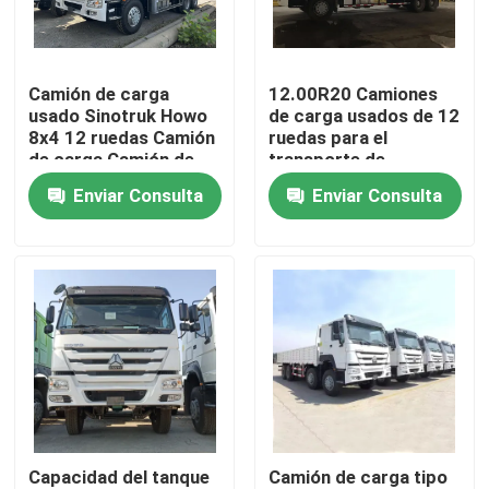
Sobre nosotros
Camión de carga
12.00R20 Camiones
usado Sinotruk Howo
de carga usados de 12
Viaje de la fábrica
8x4 12 ruedas Camión
ruedas para el
de carga Camión de
transporte de
carga Camión de
mercancías
Enviar Consulta
Enviar Consulta
Control de calidad
carga
Contacto los E.E.U.U.
Pida una cita
Camiones Volquetes Usados
Capacidad del tanque
Camión de carga tipo
Tipper Trucks usada