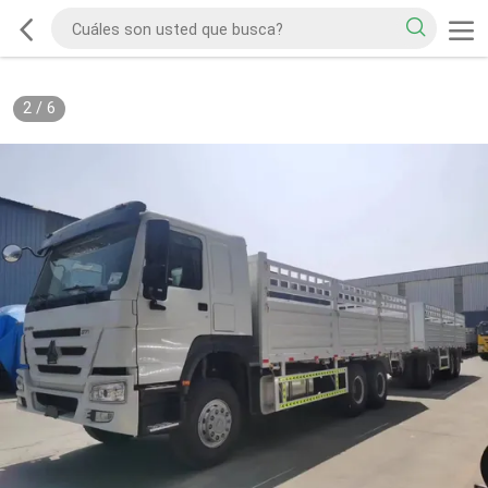
2
/
6