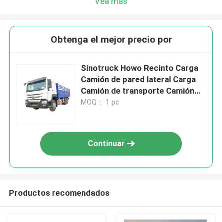
Vea más
Obtenga el mejor precio por
Sinotruck Howo Recinto Carga
Camión de pared lateral Carga
Camión de transporte Camión
6X4 De servicio pesado 380hp
MOQ： 1 pc
Estaca
Continuar
Productos recomendados