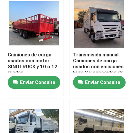
Camiones de carga
Transmisión manual
usados con motor
Camiones de carga
SINOTRUCK y 10 o 12
usados con emisiones
ruedas
Euro 2 y capacidad de
10 a 50 toneladas
Enviar Consulta
Enviar Consulta
Hogar
Productos
Vídeos