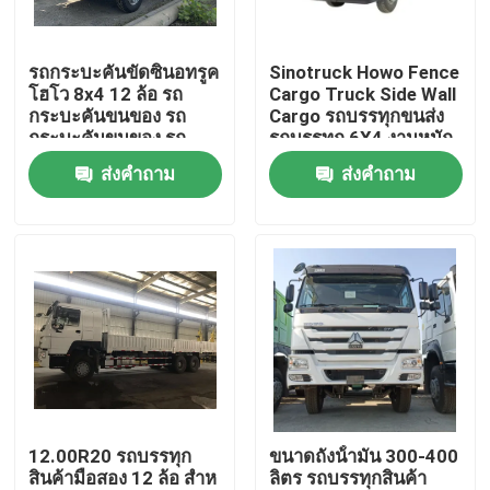
เกี่ยวกับเรา
รถกระบะคันขัดซินอทรูค
Sinotruck Howo Fence
โฮโว 8x4 12 ล้อ รถ
Cargo Truck Side Wall
กระบะคันขนของ รถ
Cargo รถบรรทุกขนส่ง
ทัวร์โรงงาน
กระบะคันขนของ รถ
รถบรรทุก 6X4 งานหนัก
กระบะ
380hp
ส่งคำถาม
ส่งคำถาม
ควบคุมคุณภาพ
ติดต่อเรา
ขอใบเสนอราคา
รถบรรทุกขยะมือสอง
12.00R20 รถบรรทุก
ขนาดถังน้ํามัน 300-400
สินค้ามือสอง 12 ล้อ สําห
ลิตร รถบรรทุกสินค้า
รถบรรทุกดัมพ์มือสอง