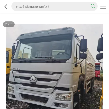
2
/
5