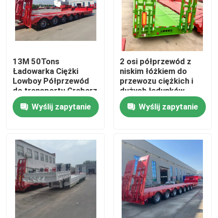
O nas
Wycieczka po fabryce
13M 50Tons
2 osi półprzewód z
Ładowarka Ciężki
niskim łóżkiem do
Lowboy Półprzewód
przewozu ciężkich i
Kontrola jakości
do transportu Grabarz
dużych ładunków
Gęsiączka 3 osi Niskie
Wyślij zapytanie
Wyślij zapytanie
łóżko
Skontaktuj się z nami
Poprosić o wycenę
Stosowane ciężarówki do zrzucania odpadów
Używane Wywrotki