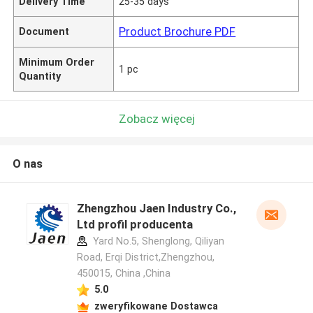
Delivery Time
25-35 days
Product Brochure PDF
Document
Minimum Order
1 pc
Quantity
Zobacz więcej
O nas
Zhengzhou Jaen Industry Co.,
Ltd profil producenta
Yard No.5, Shenglong, Qiliyan
Road, Erqi District,Zhengzhou,
450015, China ,China
5.0
zweryfikowane Dostawca