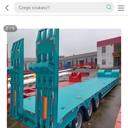
2
/
6