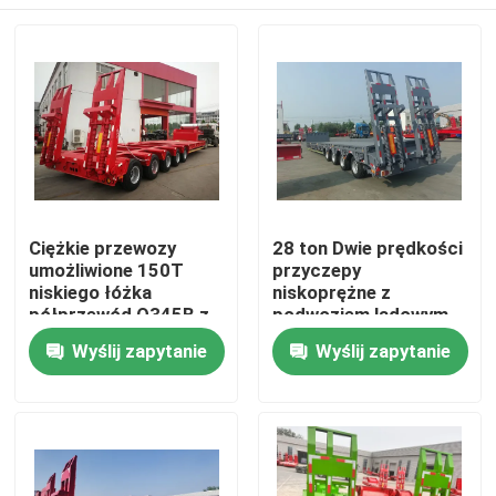
Ciężkie przewozy
28 ton Dwie prędkości
umożliwione 150T
przyczepy
niskiego łóżka
niskoprężne z
półprzewód Q345B z
podwoziem lądowym
T700 stalowy wiązek
12500*3000*1750mm
Dom
Wyślij zapytanie
Wyślij zapytanie
główny
Produkty
Filmy