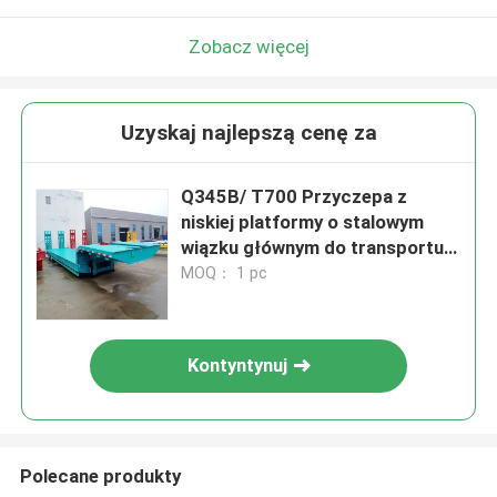
Zobacz więcej
Uzyskaj najlepszą cenę za
Q345B/ T700 Przyczepa z
niskiej platformy o stalowym
wiązku głównym do transportu
ciężkiego ładunku
MOQ： 1 pc
Kontyntynuj
Polecane produkty