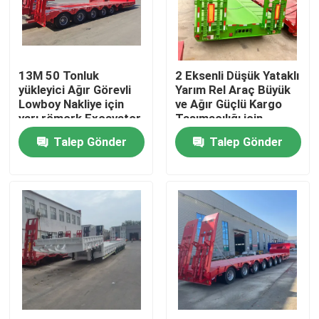
Hakkımızda
13M 50 Tonluk
2 Eksenli Düşük Yataklı
Fabrika turu
yükleyici Ağır Görevli
Yarım Rel Araç Büyük
Lowboy Nakliye için
ve Ağır Güçlü Kargo
yarı römork Excavator
Taşımacılığı için
Kalite kontrol
Gooseneck 3 Axles
Talep Gönder
Talep Gönder
Alçak yatak
Bize Ulaşın
Bir teklif isteği
Kullanılmış Çöp Kamyonları
İkinci El Damperli Kamyonlar