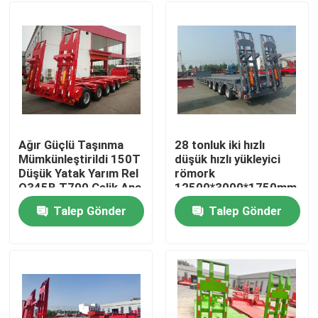
Ağır Güçlü Taşınma
28 tonluk iki hızlı
Mümkünleştirildi 150T
düşük hızlı yükleyici
Düşük Yatak Yarım Rel
römork
Q345B T700 Çelik Ana
12500*3000*1750mm
kiriş ile
Talep Gönder
Talep Gönder
Ev
Ürünler
Videolar