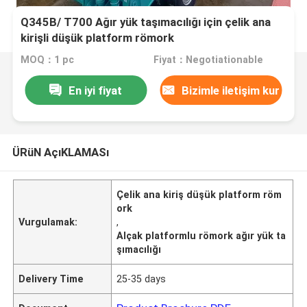
Q345B/ T700 Ağır yük taşımacılığı için çelik ana
kirişli düşük platform römork
MOQ：1 pc
Fiyat：Negotiationable
En iyi fiyat
Bizimle iletişim kur
ÜRüN AçıKLAMASı
Çelik ana kiriş düşük platform röm
ork
Vurgulamak:
,
Alçak platformlu römork ağır yük ta
şımacılığı
Delivery Time
25-35 days