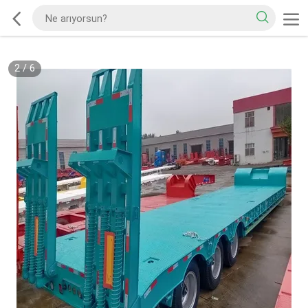
2
/
6