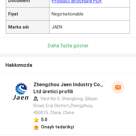
Product Brochure PDF
Document
Fiyat
Negotiationable
Marka adı
JAEN
Daha fazla göster
Hakkımızda
Zhengzhou Jaen Industry Co.,
Ltd üretici profili
Yard No.5, Shenglong, Qiliyan
Road, Erqi District,Zhengzhou,
450015, China ,China
5.0
Onaylı tedarikçi