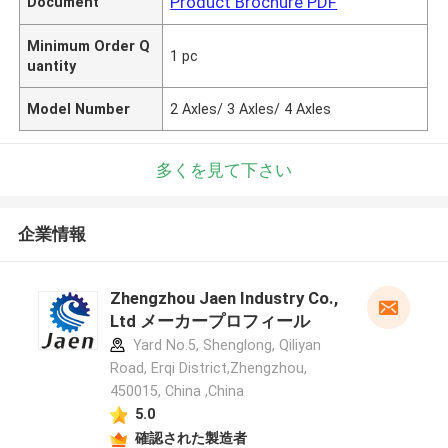
Product Brochure PDF
Document
Minimum Order Q
1 pc
uantity
Model Number
2 Axles/ 3 Axles/ 4 Axles
多くを見て下さい
企業情報
Zhengzhou Jaen Industry Co.,
Ltd メーカープロフィール
Yard No.5, Shenglong, Qiliyan
Road, Erqi District,Zhengzhou,
450015, China ,China
5.0
確認された製造者