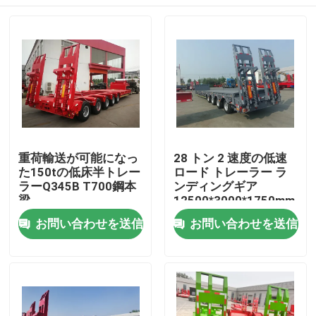
重荷輸送が可能になっ
28 トン 2 速度の低速
た150tの低床半トレー
ロード トレーラー ラ
ラーQ345B T700鋼本
ンディングギア
梁
12500*3000*1750mm
家
お問い合わせを送信
お問い合わせを送信
プロダクト
ビデオ