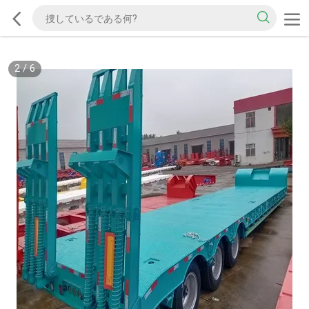
2
/
6