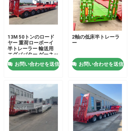
私達について
工場旅行
13M 50トンのロード
2軸の低床半トレーラ
ヤー 重荷ローボーイ
ー
半トレーラー 輸送用
品質管理
エグババター ゲーネッ
ク 3軸 下床
お問い合わせを送信
お問い合わせを送信
接触米国
引用を要求しなさい
中古ダンプトラック
使用されたダンプカー トラック