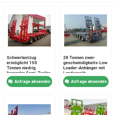
Schwerlastzug
28 Tonnen zwei-
ermöglicht 150
geschwindigkeits-Low
Tonnen niedrig
Loader-Anhänger mit
liegender Semi-Trailer
Landegerät
Q345B mit T700-
12500*3000*1750mm
Haus
Anfrage absenden
Anfrage absenden
Stahl-Hauptbalken
Produkte
Videos