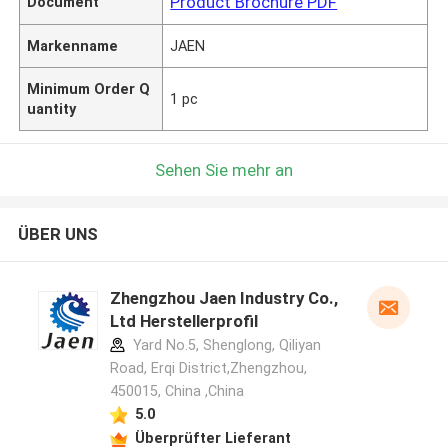
Product Brochure PDF
Document
Markenname
JAEN
Minimum Order Q
1 pc
uantity
Sehen Sie mehr an
ÜBER UNS
Zhengzhou Jaen Industry Co.,
Ltd Herstellerprofil
Yard No.5, Shenglong, Qiliyan
Road, Erqi District,Zhengzhou,
450015, China ,China
5.0
Überprüfter Lieferant