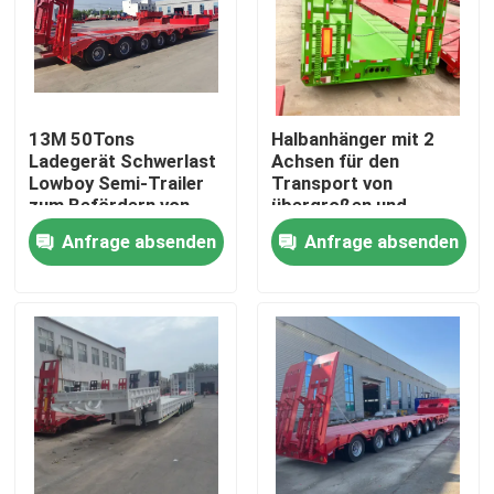
Über uns
Fabrik-Ausflug
13M 50Tons
Halbanhänger mit 2
Ladegerät Schwerlast
Achsen für den
Lowboy Semi-Trailer
Transport von
Qualitätskontrolle
zum Befördern von
übergroßen und
Baggern Gänsehals 3
schweren Gütern
Anfrage absenden
Anfrage absenden
Achsen Niederbett
Kontakt US
Fordern Sie ein Zitat
Gebrauchte Muldenkipper
Verwendete Tipper Trucks