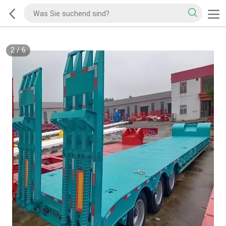
2
/
6