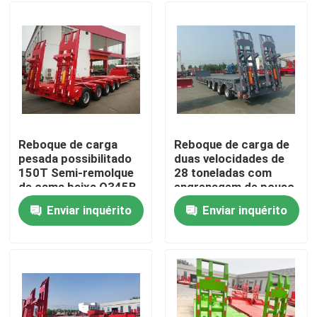
Reboque de carga
Reboque de carga de
pesada possibilitado
duas velocidades de
150T Semi-remolque
28 toneladas com
de cama baixa Q345B
engrenagem de pouso
com T700 viga
12500*3000*1750mm
Enviar inquérito
Enviar inquérito
principal de aço
Casa
Produtos
Vídeos