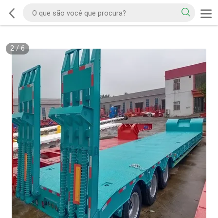
2
/
6