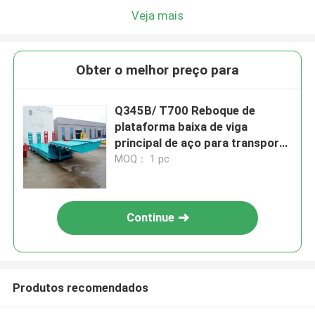
Veja mais
Obter o melhor preço para
Q345B/ T700 Reboque de
plataforma baixa de viga
principal de aço para transporte
de carga pesada
MOQ： 1 pc
Continue
Produtos recomendados