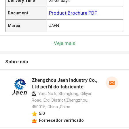
Delivery Time
25-35 days
Product Brochure PDF
Document
Marca
JAEN
Veja mais
Sobre nós
Zhengzhou Jaen Industry Co.,
Ltd perfil do fabricante
Yard No.5, Shenglong, Qiliyan
Road, Erqi District,Zhengzhou,
450015, China ,China
5.0
Fornecedor verificado