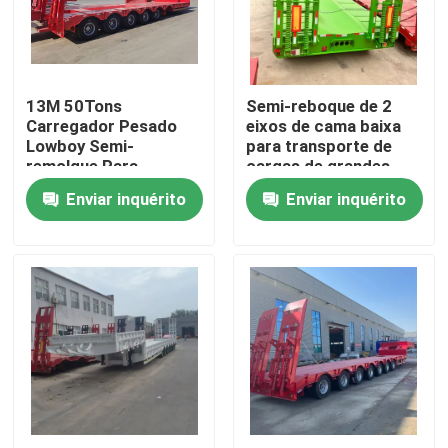
Sobre nós
13M 50Tons
Semi-reboque de 2
Excursão da fábrica
Carregador Pesado
eixos de cama baixa
Lowboy Semi-
para transporte de
remolque Para
cargas de grandes
Controle da qualidade
Transportar
dimensões e pesadas
Enviar inquérito
Enviar inquérito
Excavadora Pescoço
de Galinha 3 eixos
Leito baixo
Contato E.U.
Peça umas citações
Caminhões basculantes usados
Tipper Trucks usada