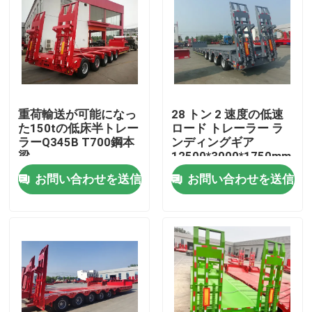
重荷輸送が可能になっ
28 トン 2 速度の低速
た150tの低床半トレー
ロード トレーラー ラ
ラーQ345B T700鋼本
ンディングギア
梁
12500*3000*1750mm
お問い合わせを送信
お問い合わせを送信
家
プロダクト
ビデオ