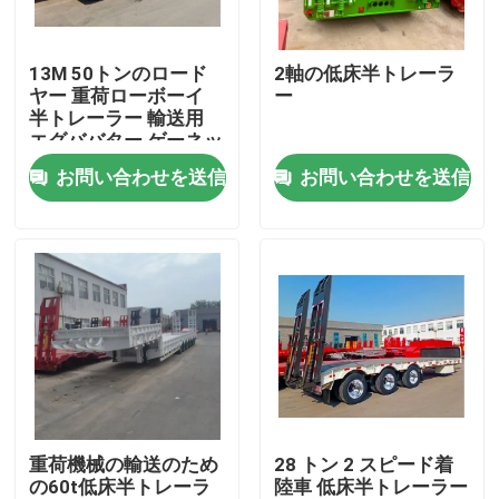
私達について
13M 50トンのロード
2軸の低床半トレーラ
ヤー 重荷ローボーイ
ー
半トレーラー 輸送用
工場旅行
エグババター ゲーネッ
ク 3軸 下床
お問い合わせを送信
お問い合わせを送信
品質管理
接触米国
引用を要求しなさい
中古ダンプトラック
重荷機械の輸送のため
28 トン 2 スピード着
の60t低床半トレーラ
陸車 低床半トレーラー
使用されたダンプカー トラック