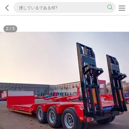
2
/
5