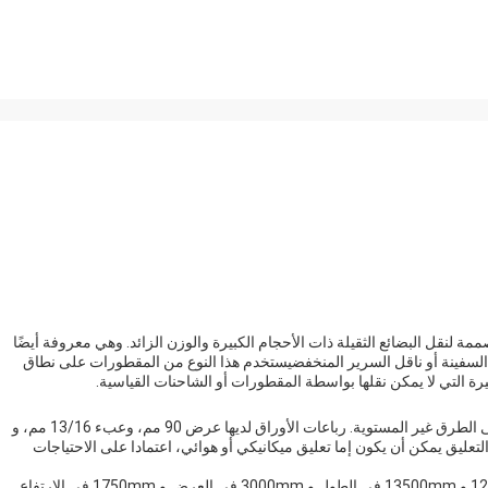
ل البضائع الثقيلة ذات الأحجام الكبيرة والوزن الزائد. وهي معروفة أيضًا
سفينة أو ناقل السرير المنخفضيستخدم هذا النوع من المقطورات على نطاق
بيرة التي لا يمكن نقلها بواسطة المقطورات أو الشاحنات القياسية.
مزودة بجهاز تعليق رباعي أوراق، مما يوفر ركوب سلس حتى على الطرق غير المستوية. رباعات الأوراق لديها عرض 90 مم، وعبء 13/16 مم، و
لتعليق يمكن أن يكون إما تعليق ميكانيكي أو هوائي، اعتمادا على الاحتياجات
تتوفر المقطورة في ثلاثة أحجام مختلفة - 11500mm و 12500mm و 13500mm في الطول و 3000mm في العرض و 1750mm في الارتفاع.