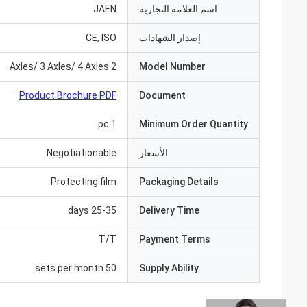
اسم العلامة التجارية
JAEN
إصدار الشهادات
CE, ISO
2 Axles/ 3 Axles/ 4 Axles
Model Number
Product Brochure PDF
Document
1 pc
Minimum Order Quantity
الأسعار
Negotiationable
Protecting film
Packaging Details
25-35 days
Delivery Time
T/T
Payment Terms
50 sets per month
Supply Ability