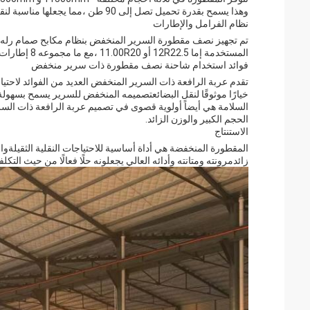
وهذا يسمح بقدرة تحميل تصل إلى 90 طن ،مما يجعلها مناسبة لنقل مجموعة واسعة من المعدات والآلات الثقيلة.
نظام الفرامل والإطارات
تم تجهيز نصف مقطورة السرير المنخفض بنظام مكابح صمام رله ، 
المستخدمة إما 12R22.5 أو 11.00R20 ،مع ما مجموعه 8 إطارات، مما يوفر الاستقرار والتوازن أثناء السير على الطريق.
فوائد استخدام شاحنة نصف مقطورة ذات سرير منخفض
تقدم عربة الرافعة ذات السرير المنخفض العديد من الفوائد لاحتياجات
خيارًا موثوقًا لنقل البضائعتصميمه المنخفض للسرير يسمح بسهولة 
السلامة هي أيضاً أولوية قصوى في تصميم عربة الرافعة ذات السرير
الحجم الكبير والوزن الزائد.
الاستنتاج
المقطورة المنخفضة هي أداة أساسية للاحتياجات النقلية الثقيلةوال
زائدمرونته ومتانته وأدائه العالي يجعلونه حلًا فعالًا من حيث التكل