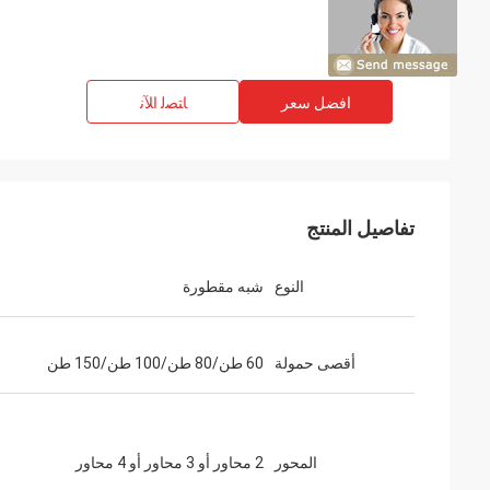
افضل سعر
ﺎﺘﺼﻟ ﺍﻶﻧ
تفاصيل المنتج
النوع
شبه مقطورة
أقصى حمولة
60 طن/80 طن/100 طن/150 طن
المحور
2 محاور أو 3 محاور أو 4 محاور