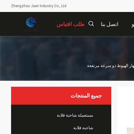
Zhengzhou Jaen Industry Co., Ltd
اتصل بنا
طلب اقتباس
描
述
جميع المنتجات
مستعملة شاحنة قلابة
شاحنة قلابة