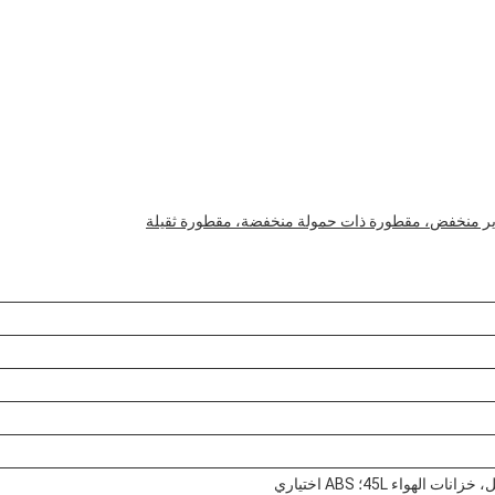
ر منخفض، مقطورة ذات حمولة منخفضة، مقطورة ثقيلة
هواء 45L؛ ABS اختياري