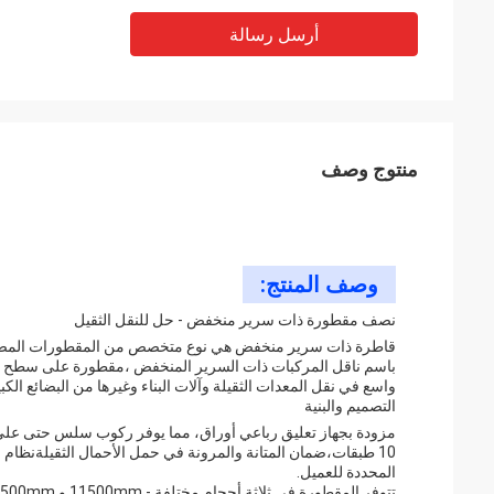
أرسل رسالة
منتوج وصف
وصف المنتج:
نصف مقطورة ذات سرير منخفض - حل للنقل الثقيل
قاطرة ذات سرير منخفض هي نوع متخصص من المقطورات المصممة لنق
باسم ناقل المركبات ذات السرير المنخفض ،مقطورة على سطح ال
واسع في نقل المعدات الثقيلة وآلات البناء وغيرها من البضائع الك
التصميم والبنية
10 طبقات،ضمان المتانة والمرونة في حمل الأحمال الثقيلةنظام ا
المحددة للعميل.