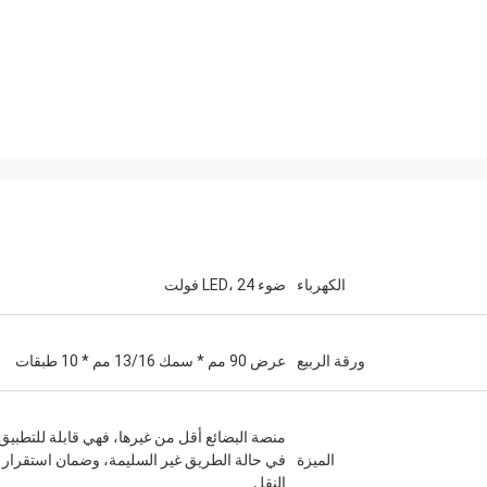
الكهرباء
ضوء LED، 24 فولت
ورقة الربيع
عرض 90 مم * سمك 13/16 مم * 10 طبقات
منصة البضائع أقل من غيرها، فهي قابلة للتطبيق
الميزة
في حالة الطريق غير السليمة، وضمان استقرار
النقل.