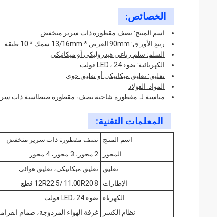
الخصائص:
اسم المنتج: نصف مقطورة ذات سرير منخفض
ربيع الأوراق: 90mm العرض * 13/16mm سمك * 10 طبقة
السلم: سلم رباعي هيدروليكي أو ميكانيكي
الكهربائية: ضوء LED ، 24 فولت
تعليق: تعليق ميكانيكي أو تعليق جوي
المواد: الفولاذ
مناسبة لـ: مقطورة شاحنة نصف، مقطورة طنطاسية ذات سري
المعلمات التقنية:
اسم المنتج
نصف مقطورة ذات سرير منخفض
المحور
2 محور، 3 محور، 4 محور
تعليق
تعليق ميكانيكي، تعليق هوائي
الإطارات
12R22.5/ 11.00R20 8 قطع
الكهرباء
ضوء LED، 24 فولت
نظام الكسر
غرفة الهواء المزدوجة، صمام الفرامل، خزانات ال