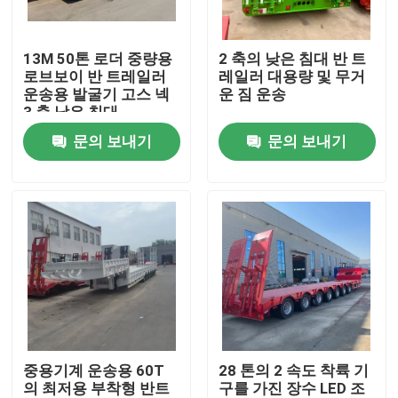
우리에 대하여
13M 50톤 로더 중량용
2 축의 낮은 침대 반 트
로브보이 반 트레일러
레일러 대용량 및 무거
운송용 발굴기 고스 넥
운 짐 운송
공장 여행
3 축 낮은 침대
문의 보내기
문의 보내기
품질 관리
연락주세요
인용문을 요구하세요
중고 덤프트럭
중용기계 운송용 60T
28 톤의 2 속도 착륙 기
의 최저용 부착형 반트
구를 가진 장수 LED 조
사용된 덤프차