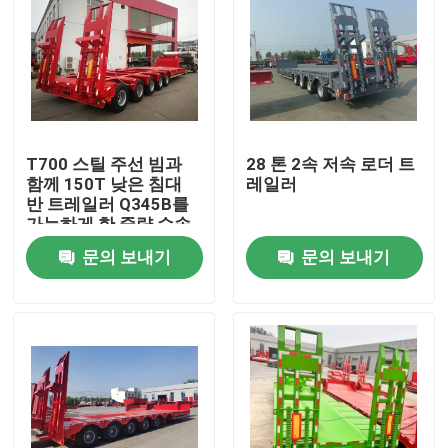
T700 스틸 주선 빔과
28 톤 2속 저속 로더 트
함께 150T 낮은 침대
레일러
반 트레일러 Q345B를
가능하게 한 중량 수송
문의 보내기
문의 보내기
집
제품
비디오