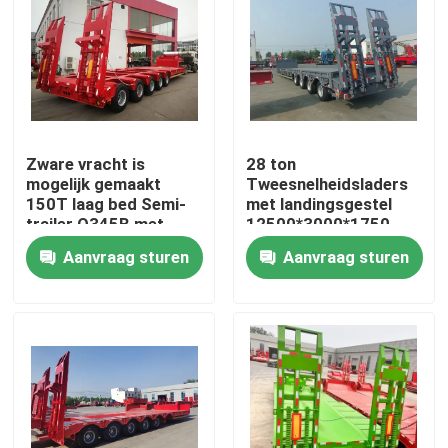
Zware vracht is
28 ton
mogelijk gemaakt
Tweesnelheidsladers
150T laag bed Semi-
met landingsgestel
trailer Q345B met
12500*3000*1750
T700 staal hoofdbalk
mm
Aanvraag sturen
Aanvraag sturen
Huis
Producten
Video's