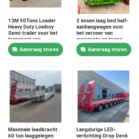
Ongeveer ons
13M 50Tons Loader
2 assen laag bed half-
Heavy Duty Lowboy
aanhangwagen voor
Semi-trailer voor het
het vervoer van
Fabrieksreis
transport van
overgrote en zware
graafmachine
vracht
Aanvraag sturen
Aanvraag sturen
Ganshals 3 assen Lage
Kwaliteitscontrole
bed
Contact de V.S.
Verzoek om een Citaat
Gebruikte dumptrucks
Maximale laadkracht
Langdurige LED-
60 ton laaggelegen
verlichting Drop Deck
Gebruikte Tipper Trucks