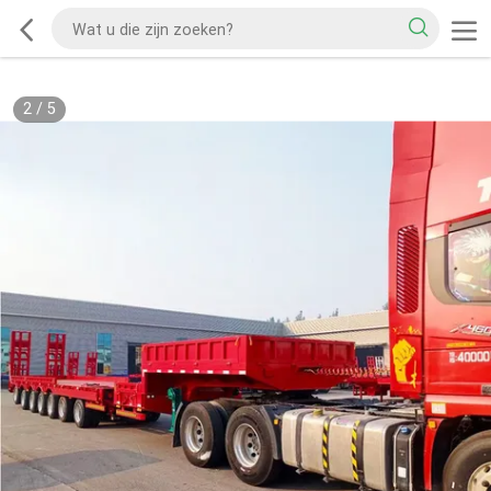
2
/
5