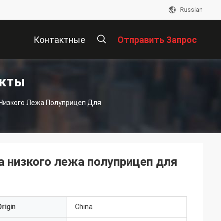
Russian
Контактные
Отправить Запрос
укты
Данные
描
Низкого Лежа Полуприцеп Для
述
а низкого лежа полуприцеп для
rigin
China