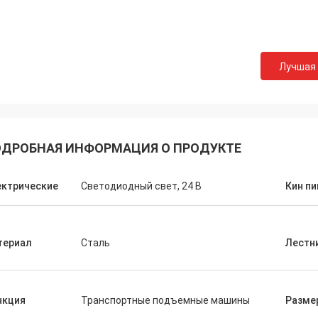
Лучшая
ДРОБНАЯ ИНФОРМАЦИЯ О ПРОДУКТЕ
ектрические
Светодиодный свет, 24 В
Кин пи
териал
Сталь
Лестн
нкция
Транспортные подъемные машины
Разме