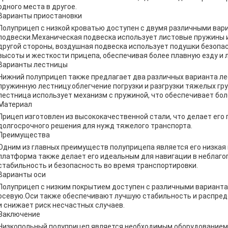
одного места в другое.
Варианты приостановки
Полуприцеп с низкой кроватью доступен с двумя различными вар
подвески.Механическая подвеска использует листовые пружины 
другой стороны, воздушная подвеска использует подушки безопа
высоты и жесткости прицепа, обеспечивая более плавную езду и
Варианты лестницы
Нижний полуприцеп также предлагает два различных варианта ле
пружинную лестницу.облегчение погрузки и разгрузки тяжелых гр
лестница использует механизм с пружиной, что обеспечивает бо
Материал
Прицеп изготовлен из высококачественной стали, что делает ег
долгосрочного решения для нужд тяжелого транспорта.
Преимущества
Одним из главных преимуществ полуприцепа является его низкая
платформа также делает его идеальным для навигации в неблаго
стабильность и безопасность во время транспортировки.
Варианты оси
Полуприцеп с низким покрытием доступен с различными вариантам
осевую.Оси также обеспечивают лучшую стабильность и распреде
и снижает риск несчастных случаев.
Заключение
Низкопольный полуприцеп является необходимым оборудованием