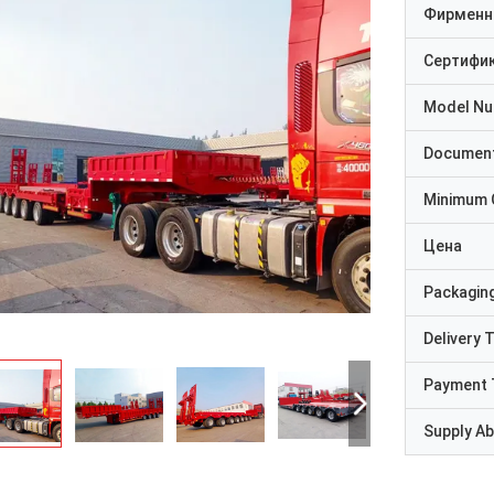
Фирменн
Сертифи
Model N
Documen
Minimum 
Цена
Packaging
Delivery 
Payment 
Supply Abi