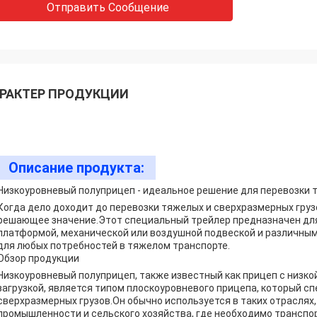
Отправить Сообщение
РАКТЕР ПРОДУКЦИИ
Описание продукта:
Низкоуровневый полуприцеп - идеальное решение для перевозки 
Когда дело доходит до перевозки тяжелых и сверхразмерных груз
решающее значение.Этот специальный трейлер предназначен для 
платформой, механической или воздушной подвеской и различным
для любых потребностей в тяжелом транспорте.
Обзор продукции
Низкоуровневый полуприцеп, также известный как прицеп с низко
загрузкой, является типом плоскоуровневого прицепа, который с
сверхразмерных грузов.Он обычно используется в таких отраслях
промышленности и сельского хозяйства, где необходимо транспо