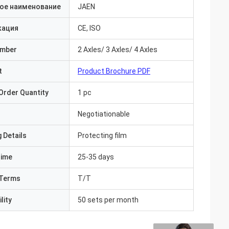
ое наименование
JAEN
кация
CE, ISO
umber
2 Axles/ 3 Axles/ 4 Axles
t
Product Brochure PDF
Order Quantity
1 pc
Negotiationable
 Details
Protecting film
Time
25-35 days
Terms
T/T
lity
50 sets per month