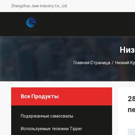
Zhengzhou Jaen Industry Co., Ltd
Низ
С
Главная Страница
/
Низкий К
Все Продукты
2
п
Подержанные самосвалы
Используемые тележки Tipper