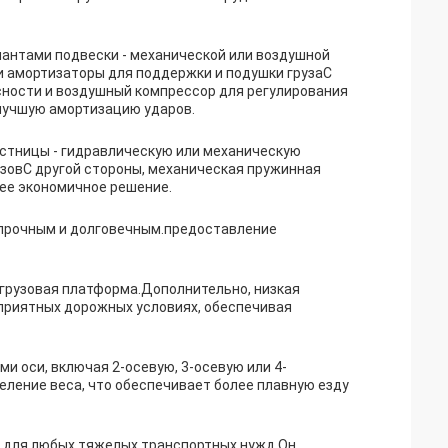
иантами подвески - механической или воздушной
и амортизаторы для поддержки и подушки грузаС
сности и воздушный компрессор для регулирования
 лучшую амортизацию ударов.
стницы - гидравлическую или механическую
узовС другой стороны, механическая пружинная
лее экономичное решение.
о прочным и долговечным.предоставление
 грузовая платформа.Дополнительно, низкая
приятных дорожных условиях, обеспечивая
и оси, включая 2-осевую, 3-осевую или 4-
ление веса, что обеспечивает более плавную езду
 для любых тяжелых транспортных нужд.Он