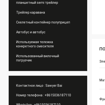
планшетный semi трейлер
Трейлер каравана
Скелетный контейнер полуприцеп
Автобус и автобус
Используемая тележка
конкретного смесителя
ПО
Использованный вилочный
погрузчик
Эл
Ма
Контактное лицо :
Sawyer Bai
Номер телефона :
+8615036187110
Фу
WhatsApp :
+8615036187110