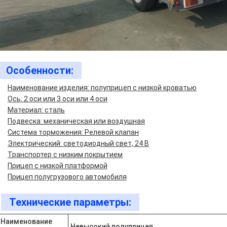
Особенности:
Наименование изделия: полуприцеп с низкой кроватью
Ось: 2 оси или 3 оси или 4 оси
Материал: сталь
Подвеска: механическая или воздушная
Система торможения: Релевой клапан
Электрический: светодиодный свет, 24 В
Транспортер с низким покрытием
Прицеп с низкой платформой
Прицеп полугрузового автомобиля
Технические параметры:
Наименование
Невысокий полуприцеп