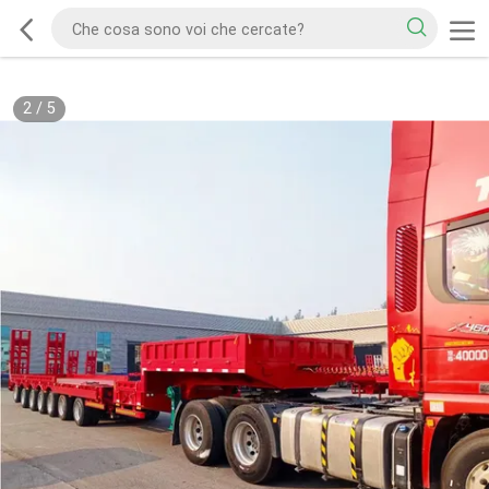
2
/
5