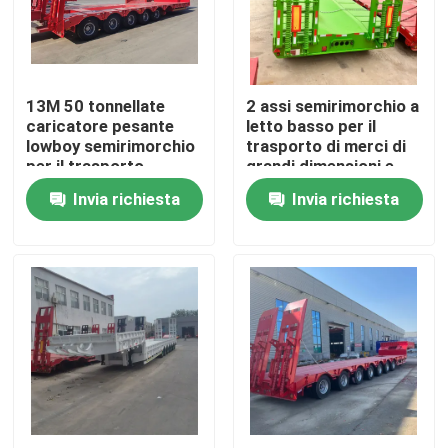
Circa noi
13M 50 tonnellate
2 assi semirimorchio a
Giro della fabbrica
caricatore pesante
letto basso per il
lowboy semirimorchio
trasporto di merci di
per il trasporto
grandi dimensioni e
Controllo di qualità
escavatore collo di
pesanti
Invia richiesta
Invia richiesta
gallina 3 assi letto
basso
Contatto Stati Uniti
Richieda una citazione
Autocarri con cassone ribaltabile usati
Tipper Trucks usata