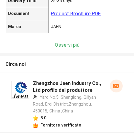
Delivery Time
25-35 days
Product Brochure PDF
Document
Marca
JAEN
Osservi più
Circa noi
Zhengzhou Jaen Industry Co.,
Ltd profilo del produttore
Yard No.5, Shenglong, Qiliyan
Road, Erqi District,Zhengzhou,
450015, China ,China
5.0
Fornitore verificato