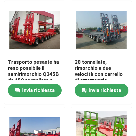
Trasporto pesante ha
28 tonnellate,
reso possibile il
rimorchio a due
semirimorchio Q345B
velocità con carrello
da 150 tonnellate a
di atterraggio
letto basso con trave
12500*3000*1750
Invia richiesta
Invia richiesta
principale in acciaio
mm
Casa
T700
Prodotti
Video