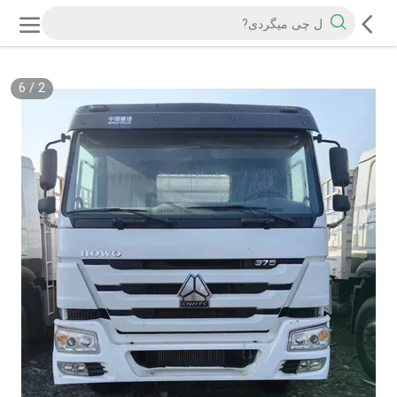
6
/
2