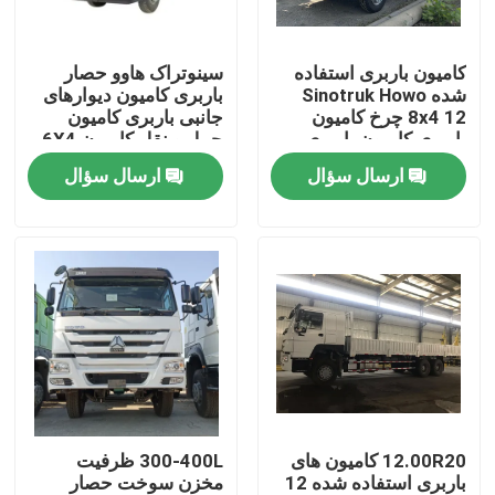
درباره ما
کامیون باربری استفاده
سینوتراک هاوو حصار
شده Sinotruk Howo
باربری کامیون دیوارهای
8x4 12 چرخ کامیون
جانبی باربری کامیون
تور کارخانه
باربری کامیون باربری
حمل و نقل کامیون 6X4
کامیون
کار سنگین 380hp
ارسال سؤال
ارسال سؤال
کنترل کیفیت
با ما تماس بگیرید
درخواست نقل قول
کامیون های زباله برداری استفاده شده
12.00R20 کامیون های
300-400L ظرفیت
باربری استفاده شده 12
مخزن سوخت حصار
کامیون های تخلیه کننده دست دوم