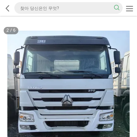
2
/
6