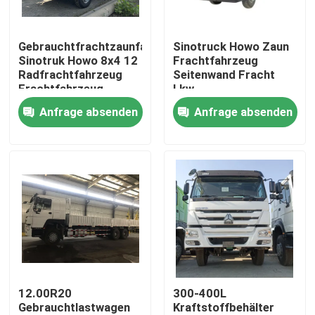
Über uns
Gebrauchtfrachtzaunfahrzeug
Sinotruck Howo Zaun
Sinotruk Howo 8x4 12
Frachtfahrzeug
Radfrachtfahrzeug
Seitenwand Fracht
Fabrik-Ausflug
Frachtfahrzeug
Lkw
Lastwagen
Transportfahrzeug
Anfrage absenden
Anfrage absenden
6X4
Qualitätskontrolle
Schwerlastfahrzeug
380 PS
Kontakt US
Fordern Sie ein Zitat
Gebrauchte Muldenkipper
12.00R20
300-400L
Gebrauchtlastwagen
Kraftstoffbehälter
Verwendete Tipper Trucks