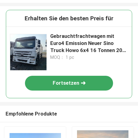
Erhalten Sie den besten Preis für
Gebrauchtfrachtwagen mit
Euro4 Emission Neuer Sino
Truck Howo 6x4 16 Tonnen 20
Tonnen 25 Tonnen 30 Tonnen
MOQ： 1 pc
Zaunfrachtwagen für
Rinderleben
Fortsetzen
Empfohlene Produkte