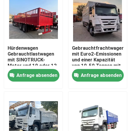
Hürdenwagen
Gebrauchtfrachtwagen
Gebrauchtlastwagen
mit Euro2-Emissionen
mit SINOTRUCK-
und einer Kapazität
Motor und 10 oder 12
von 10-50 Tonnen mit
Rädern
Handgetriebe
Anfrage absenden
Anfrage absenden
Haus
Produkte
Videos