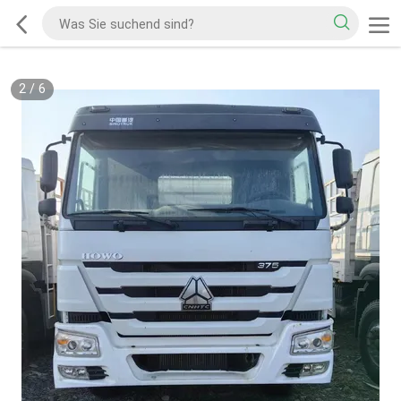
2
/
6