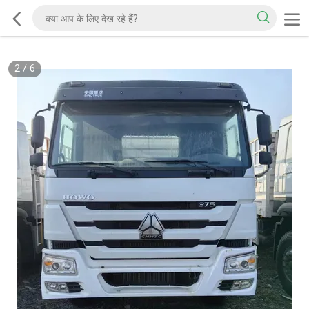
2
/
6