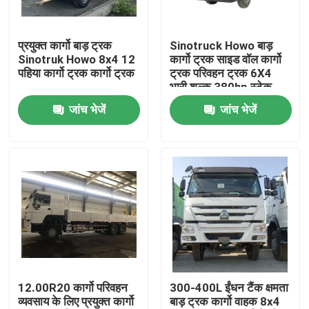
हमारे बारे में
प्रयुक्त कार्गो बाड़ ट्रक
Sinotruck Howo बाड़
Sinotruk Howo 8x4 12
कार्गो ट्रक साइड वॉल कार्गो
पहिया कार्गो ट्रक कार्गो ट्रक
ट्रक परिवहन ट्रक 6X4
कारखाना भ्रमण
भारी शुल्क 380hp स्टेक
जांच भेजें
जांच भेजें
गुणवत्ता नियंत्रण
संपर्क करें
एक उद्धरण का अनुरोध करें
इस्तेमाल किए गए डंप ट्रक
12.00R20 कार्गो परिवहन
300-400L ईंधन टैंक क्षमता
व्यवसाय के लिए प्रयुक्त कार्गो
बाड़ ट्रक कार्गो वाहक 8x4
प्रयुक्त टिपर ट्रक