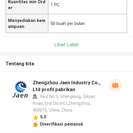
Kuantitas min Ord
1 PC
er
Menyediakan kem
50 buah per bulan
ampuan
Lihat Lebih
Tentang kita
Zhengzhou Jaen Industry Co.,
Ltd profil pabrikan
Yard No.5, Shenglong, Qiliyan
Road, Erqi District,Zhengzhou,
450015, China ,China
5.0
Diverifikasi pemasok