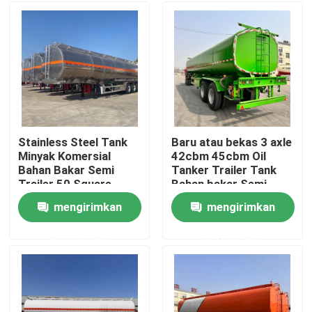
Stainless Steel Tank
Baru atau bekas 3 axle
Minyak Komersial
42cbm 45cbm Oil
Bahan Bakar Semi
Tanker Trailer Tank
Trailer 50 Square
Bahan bakar Semi
Tank Cairan Truk
Trailer
mengirimkan
mengirimkan
Kendaraan
Rumah
Pengangkutan
permintaan
permintaan
Produk
Video