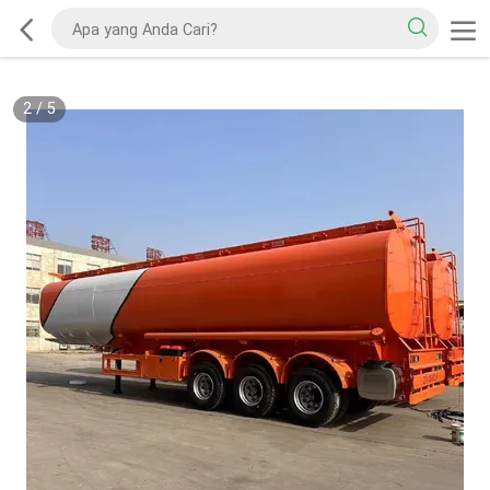
2
/
5