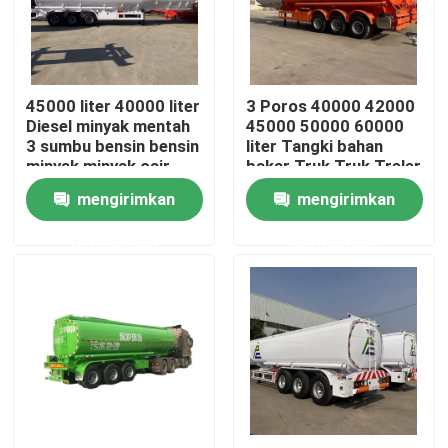
Tentang kami
45000 liter 40000 liter
3 Poros 40000 42000
Tur Pabrik
Diesel minyak mentah
45000 50000 60000
3 sumbu bensin bensin
liter Tangki bahan
minyak minyak cair
bakar Truk Truk Treler
Kontrol kualitas
bahan bakar tangki
Bensin Bensin Diesel
mengirimkan
mengirimkan
trailer tangki Semi
Tank minyak Tank
trailer
bahan bakar
permintaan
permintaan
Hubungi kami
Permintaan Penawaran
Dump Truck Bekas
Truk Tipper Bekas