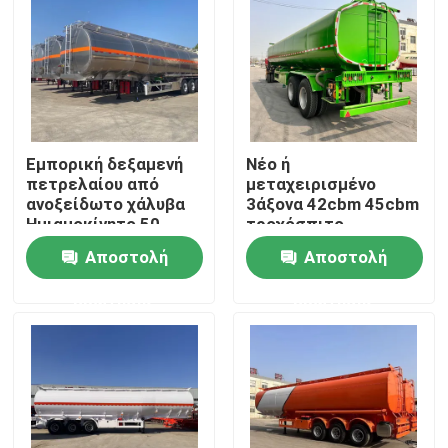
Εμπορική δεξαμενή
Νέο ή
πετρελαίου από
μεταχειρισμένο
ανοξείδωτο χάλυβα
3άξονα 42cbm 45cbm
Ημιαμοκίνητο 50
τροχόσπιτο
τετραγωνικών
πετρελαϊκού
Αποστολή
Αποστολή
δεξαμενών υγρού
δεξαμενόπλοιου
Φορτηγό μεταφορικό
ερώτησης
ερώτησης
όχημα
Σπίτι
Προϊόντα
Βίντεο