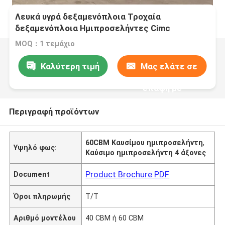
60CBM Καυσίμων ημιπροσελήντες 4 άξονες
Λευκά υγρά δεξαμενόπλοια Τροχαία
δεξαμενόπλοια Ημιπροσελήντες Cimc
Καυσίμων δεξαμενόπλοια
MOQ：1 τεμάχιο
Καλύτερη τιμή
Μας ελάτε σε
επαφή με
Περιγραφή προϊόντων
60CBM Καυσίμου ημιπροσελήντη
,
Υψηλό φως:
Καύσιμο ημιπροσελήντη 4 άξονες
Product Brochure PDF
Document
Όροι πληρωμής
Τ/Τ
Αριθμό μοντέλου
40 CBM ή 60 CBM