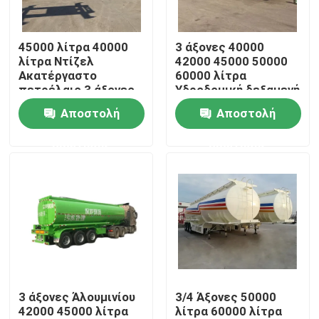
Περίπου εμείς
45000 λίτρα 40000
3 άξονες 40000
λίτρα Ντίζελ
42000 45000 50000
Ακατέργαστο
60000 λίτρα
Γύρος εργοστασίων
πετρέλαιο 3 άξονες
Υδροδομική δεξαμενή
Βενζίνη Βενζίνη
Φορτηγό
Αποστολή
Αποστολή
Πετρέλαιο υγρό
ρυμουλκούμενο
Ποιοτικός έλεγχος
καύσιμο Τανκέρες
Βενζίνη Βενζίνη
ερώτησης
ερώτησης
Τανκέρες Ημιτελή
Ντίζελ Υδροδομική
ρυμουλκούμενο
δεξαμενή Καυσίμου
Επαφή ΗΠΑ
Ζητήστε ένα απόσπασμα
Μεταχειρισμένα ανατρεπόμενα φορτηγά
3 άξονες Άλουμινίου
3/4 Άξονες 50000
42000 45000 λίτρα
λίτρα 60000 λίτρα
Χρησιμοποιημένα Tipper φορτηγά