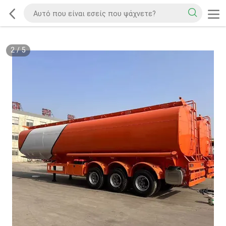
2
/
5