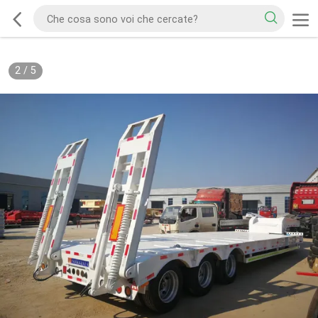
2
/
5