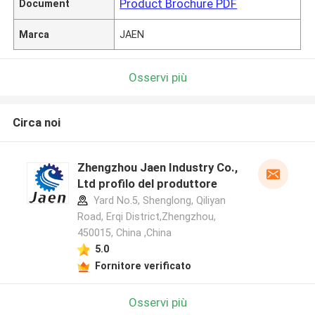
Product Brochure PDF
Document
Marca
JAEN
Osservi più
Circa noi
Zhengzhou Jaen Industry Co.,
Ltd profilo del produttore
Yard No.5, Shenglong, Qiliyan
Road, Erqi District,Zhengzhou,
450015, China ,China
5.0
Fornitore verificato
Osservi più