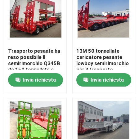
Trasporto pesante ha
13M 50 tonnellate
reso possibile il
caricatore pesante
semirimorchio Q345B
lowboy semirimorchio
da 150 tonnellate a
per il trasporto
letto basso con trave
escavatore collo di
Invia richiesta
Invia richiesta
principale in acciaio
gallina 3 assi letto
T700
basso
Casa
Prodotti
Video