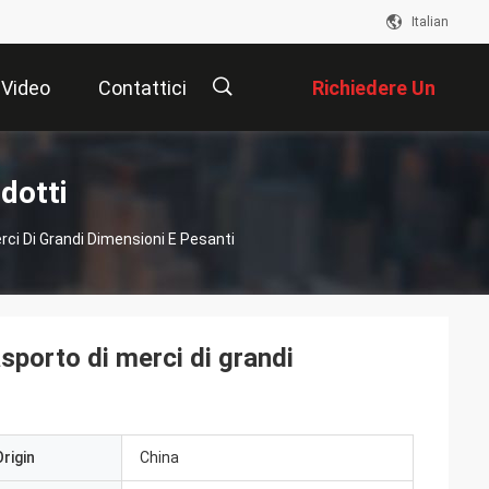
Italian
Video
Contattici
Richiedere Un
Preventivo
描
dotti
rci Di Grandi Dimensioni E Pesanti
述
asporto di merci di grandi
rigin
China