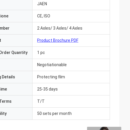
JAEN
zione
CE, ISO
umber
2 Axles/ 3 Axles/ 4 Axles
t
Product Brochure PDF
Order Quantity
1 pc
Negotiationable
 Details
Protecting film
Time
25-35 days
Terms
T/T
lity
50 sets per month