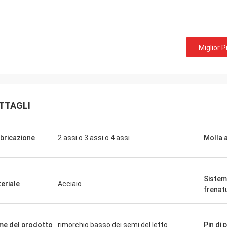
Miglior 
TTAGLI
bricazione
2 assi o 3 assi o 4 assi
Molla 
Sistem
eriale
Acciaio
frenat
e del prodotto
rimorchio basso dei semi del letto
Pin di 