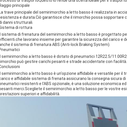
processo di trasportoQuesto lo rende una scelta ideale per il trasporto in
Raggio principale
La trave principale del semirimorchio a letto basso è realizzata in acci
resistenza e durata.Ciò garantisce che il rimorchio possa sopportare c
di danni strutturali.
Sistema di rottura
Il sistema di frenatura del semirimorchio a letto basso è progettato per 
efficienti.che lavorano insieme per garantire la sicurezza del carico e
anche il sistema di frenatura ABS (Anti-lock Braking System).
Pneumatici
Il semirimorchio a letto basso è dotato di pneumatici 12R22.5/11.00R20,
rimorchio può gestire carichi pesanti e strade accidentate con facilità.
Conclusioni
Il semirimorchio a letto basso è un'opzione affidabile e versatile per il
carico e affidabile sistema di frenata assicurano la consegna sicura di 
pneumatici resistenti e l'ABS opzionale, è una soluzione economica ed ef
pesanti merci.Scegliete il semirimorchio a letto basso per le vostre e
prestazioni superiori e affidabilità.