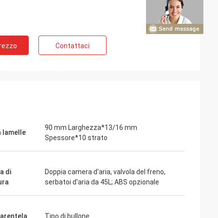
Prezzo
Contattaci
90 mm Larghezza*13/16 mm
a lamelle
Spessore*10 strato
a di
Doppia camera d'aria, valvola del freno,
ura
serbatoi d'aria da 45L; ABS opzionale
parentela
Tipo di bullone