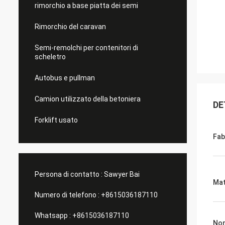
rimorchio a base piatta dei semi
Rimorchio del caravan
Semi-remolchi per contenitori di
scheletro
Autobus e pullman
Camion utilizzato della betoniera
DE
Forklift usato
Fab
Persona di contatto :
Sawyer Bai
Mat
Numero di telefono :
+8615036187110
Whatsapp :
+8615036187110
Nom