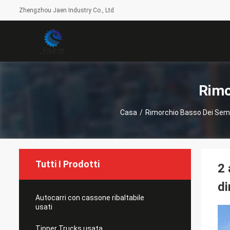
Zhengzhou Jaen Industry Co., Ltd
Rimo
Casa
/
Rimorchio Basso Dei Semi
Tutti I Prodotti
2 
di
Autocarri con cassone ribaltabile
usati
Tipper Trucks usata