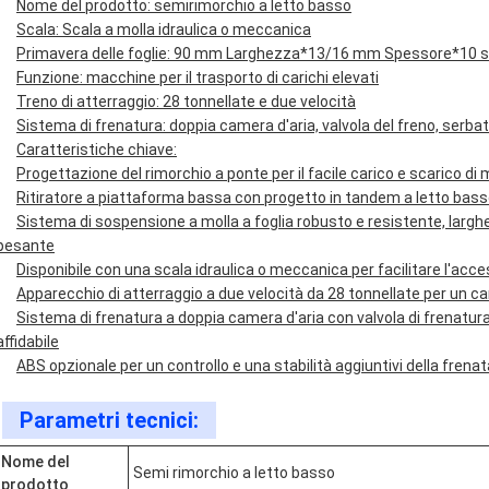
Nome del prodotto: semirimorchio a letto basso
Scala: Scala a molla idraulica o meccanica
Primavera delle foglie: 90 mm Larghezza*13/16 mm Spessore*10 s
Funzione: macchine per il trasporto di carichi elevati
Treno di atterraggio: 28 tonnellate e due velocità
Sistema di frenatura: doppia camera d'aria, valvola del freno, serbat
Caratteristiche chiave:
Progettazione del rimorchio a ponte per il facile carico e scarico d
Ritiratore a piattaforma bassa con progetto in tandem a letto basso 
Sistema di sospensione a molla a foglia robusto e resistente, larg
pesante
Disponibile con una scala idraulica o meccanica per facilitare l'acce
Apparecchio di atterraggio a due velocità da 28 tonnellate per un cari
Sistema di frenatura a doppia camera d'aria con valvola di frenatura
affidabile
ABS opzionale per un controllo e una stabilità aggiuntivi della frenat
Parametri tecnici:
Nome del
Semi rimorchio a letto basso
prodotto