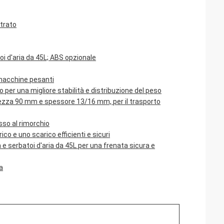
trato
oi d'aria da 45L; ABS opzionale
i macchine pesanti
per una migliore stabilità e distribuzione del peso
hezza 90 mm e spessore 13/16 mm, per il trasporto
sso al rimorchio
co e uno scarico efficienti e sicuri
 e serbatoi d'aria da 45L per una frenata sicura e
a