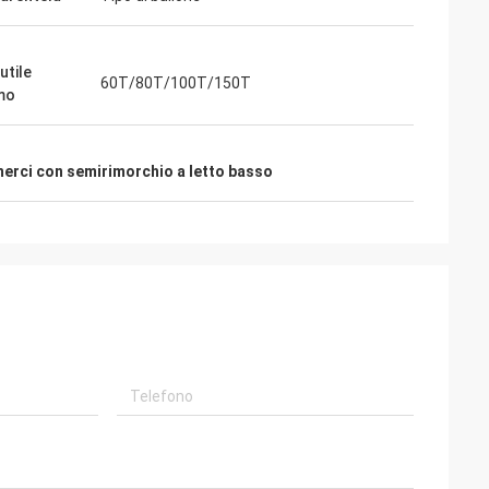
utile
60T/80T/100T/150T
mo
merci con semirimorchio a letto basso