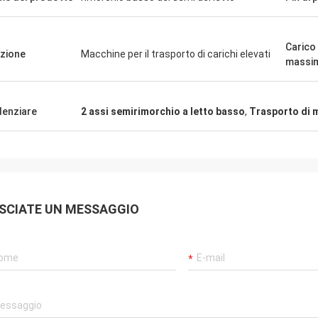
Carico 
zione
Macchine per il trasporto di carichi elevati
massi
denziare
2 assi semirimorchio a letto basso
,
Trasporto di 
SCIATE UN MESSAGGIO