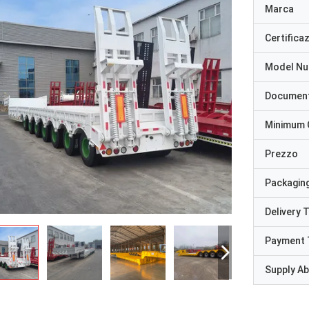
Marca
Certifica
Model N
Documen
Minimum 
Prezzo
Packaging
Delivery 
Payment 
Supply Abi