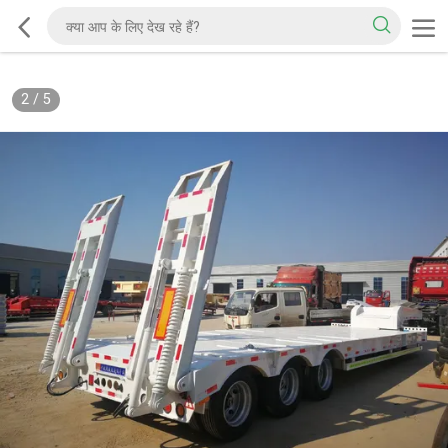
2
/
5