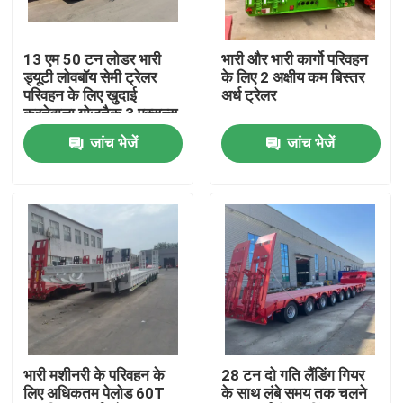
हमारे बारे में
13 एम 50 टन लोडर भारी
भारी और भारी कार्गो परिवहन
ड्यूटी लोवबॉय सेमी ट्रेलर
के लिए 2 अक्षीय कम बिस्तर
परिवहन के लिए खुदाई
अर्ध ट्रेलर
कारखाना भ्रमण
करनेवाला गोजनैक 3 एक्सल्स
कम बिस्तर
जांच भेजें
जांच भेजें
गुणवत्ता नियंत्रण
संपर्क करें
एक उद्धरण का अनुरोध करें
इस्तेमाल किए गए डंप ट्रक
भारी मशीनरी के परिवहन के
28 टन दो गति लैंडिंग गियर
लिए अधिकतम पेलोड 60T
के साथ लंबे समय तक चलने
प्रयुक्त टिपर ट्रक