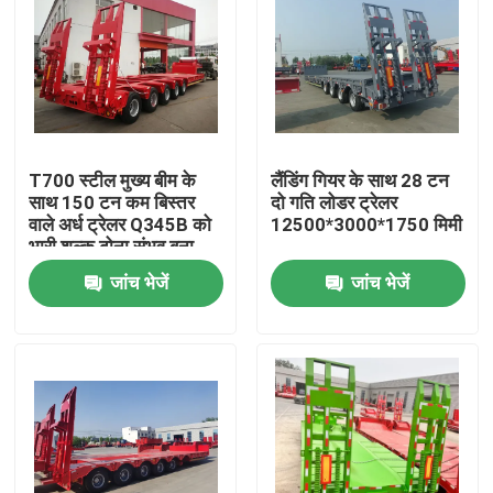
T700 स्टील मुख्य बीम के
लैंडिंग गियर के साथ 28 टन
साथ 150 टन कम बिस्तर
दो गति लोडर ट्रेलर
वाले अर्ध ट्रेलर Q345B को
12500*3000*1750 मिमी
भारी शुल्क ढोना संभव बना
दिया गया
जांच भेजें
जांच भेजें
घर
उत्पादों
वीडियो