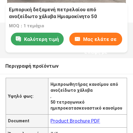
Εμπορική δεξαμενή πετρελαίου από
ανοξείδωτο χάλυβα Ημιαμοκίνητο 50
τετραγωνικών δεξαμενών υγρού Φορτηγό
MOQ：1 τεμάχιο
μεταφορικό όχημα
Καλύτερη τιμή
Μας ελάτε σε
επαφή με
Περιγραφή προϊόντων
Ημιπροωθητήρας καυσίμου από
ανοξείδωτο χάλυβα
Υψηλό φως:
,
50 τετραγωνικό
ημιπροκατασκευαστικό καυσίμου
Product Brochure PDF
Document