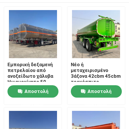
Εμπορική δεξαμενή
Νέο ή
πετρελαίου από
μεταχειρισμένο
ανοξείδωτο χάλυβα
3άξονα 42cbm 45cbm
Ημιαμοκίνητο 50
τροχόσπιτο
τετραγωνικών
πετρελαϊκού
Σπίτι
Αποστολή
Αποστολή
δεξαμενών υγρού
δεξαμενόπλοιου
Φορτηγό μεταφορικό
ερώτησης
ερώτησης
όχημα
Προϊόντα
Βίντεο