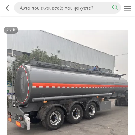
2
/
5