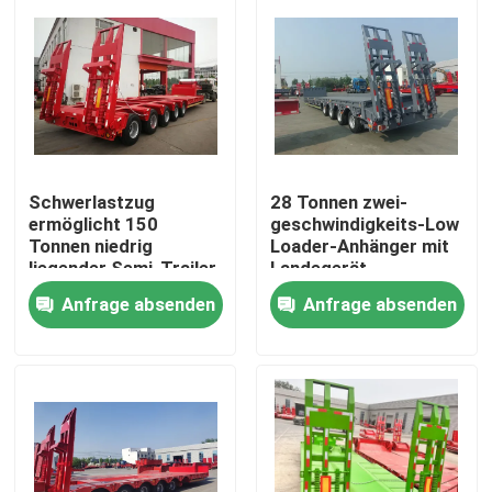
Schwerlastzug
28 Tonnen zwei-
ermöglicht 150
geschwindigkeits-Low
Tonnen niedrig
Loader-Anhänger mit
liegender Semi-Trailer
Landegerät
Q345B mit T700-
12500*3000*1750mm
Anfrage absenden
Anfrage absenden
Stahl-Hauptbalken
Haus
Produkte
Videos