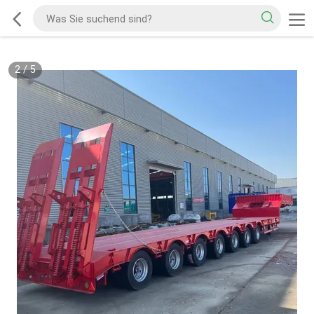
2
/
5