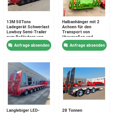
Über uns
13M 50Tons
Halbanhänger mit 2
Ladegerät Schwerlast
Achsen für den
Fabrik-Ausflug
Lowboy Semi-Trailer
Transport von
zum Befördern von
übergroßen und
Baggern Gänsehals 3
schweren Gütern
Anfrage absenden
Anfrage absenden
Qualitätskontrolle
Achsen Niederbett
Kontakt US
Fordern Sie ein Zitat
Gebrauchte Muldenkipper
Langlebiger LED-
28 Tonnen
Verwendete Tipper Trucks