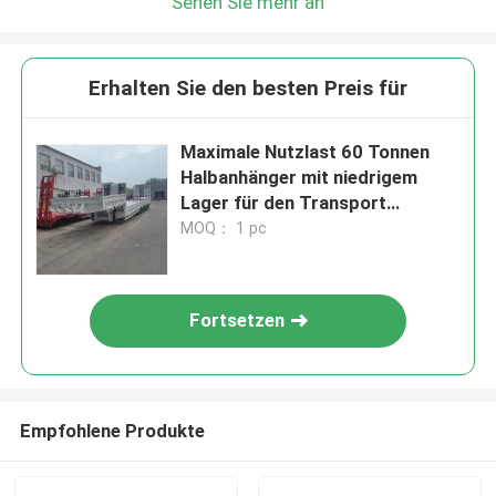
Sehen Sie mehr an
Erhalten Sie den besten Preis für
Maximale Nutzlast 60 Tonnen
Halbanhänger mit niedrigem
Lager für den Transport
schwerer Maschinen
MOQ： 1 pc
Fortsetzen
Empfohlene Produkte