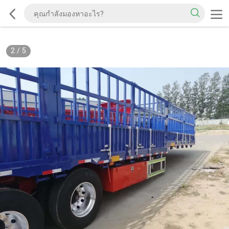
2
/
5