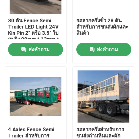
เกี่ยวกับเรา
30 ตัน Fence Semi
รถลากครึ่งขั้ว 28 ตัน
Trailer LED Light 24V
สําหรับการขนส่งผักและ
Kin Pin 2" หรือ 3.5" ใบ
สินค้า
ทัวร์โรงงาน
สปริง 90mm * 13mm *
10 ชั้น
ส่งคำถาม
ส่งคำถาม
ควบคุมคุณภาพ
ติดต่อเรา
ขอใบเสนอราคา
รถบรรทุกขยะมือสอง
4 Axles Fence Semi
รถลากครึ่งสําหรับการ
Trailer สําหรับการ
ขนส่งถ่านหินและผัก
รถบรรทุกดัมพ์มือสอง