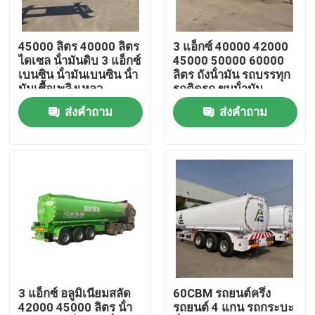
เกี่ยวกับเรา
45000 ลิตร 40000 ลิตร
3 แอ็กซ์ 40000 42000
ไดเซล น้ํามันดิบ 3 แอ็กซ์
45000 50000 60000
เบนซิน น้ํามันเบนซิน น้ํา
ลิตร ถังน้ํามัน รถบรรทุก
ทัวร์โรงงาน
มันเชื้อเพลิงเหลว
รถติดรถ ขนน้ํามัน
เบนซิน น้ํามันดีเซล ถัง
ส่งคำถาม
ส่งคำถาม
น้ํามัน
ควบคุมคุณภาพ
ติดต่อเรา
ขอใบเสนอราคา
รถบรรทุกขยะมือสอง
3 แอ็กซ์ อลูมิเนียมสลัด
60CBM รถยนต์ครึ่ง
42000 45000 ลิตร น้ํา
รถยนต์ 4 แกน รถกระบะ
รถบรรทุกดัมพ์มือสอง