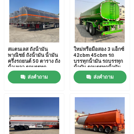
สแตนเลส ถังน้ํามัน
ใหม่หรือมือสอง 3 แอ็กซ์
พาณิชย์ ถังน้ํามัน น้ํามัน
42cbm 45cbm รถ
ครึ่งรถยนต์ 50 ตาราง ถัง
บรรทุกน้ํามัน รถบรรทุก
น้ําเหลว รถบรรทุก
น้ํามัน รถบรรทุกน้ํามัน
ส่งคำถาม
ส่งคำถาม
บ้าน
สินค้า
วิดีโอ