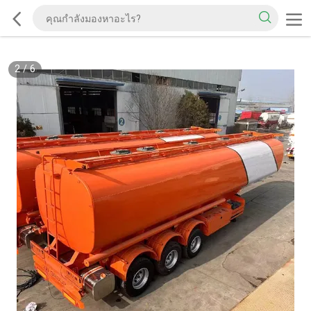
2
/
6