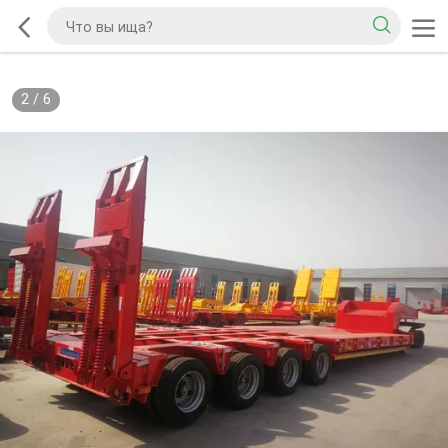
2
/
6