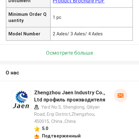
Product Brochure PDF
Document
Minimum Order Q
1 pc
uantity
Model Number
2 Axles/ 3 Axles/ 4 Axles
Осмотрите больше
О нас
Zhengzhou Jaen Industry Co.,
Ltd профиль производителя
Yard No.5, Shenglong, Qiliyan
Road, Erqi District,Zhengzhou,
450015, China ,China
5.0
Подтверженный