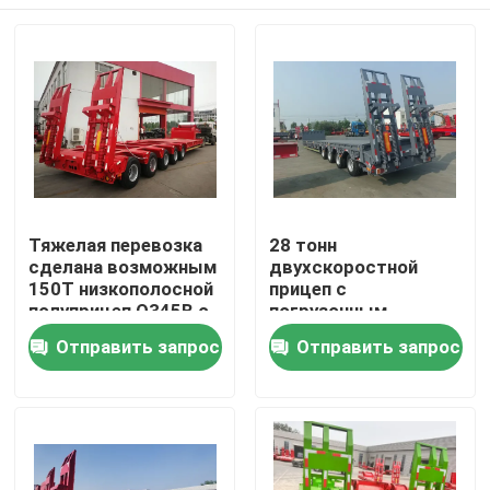
Тяжелая перевозка
28 тонн
сделана возможным
двухскоростной
150Т низкополосной
прицеп с
полуприцеп Q345B с
погрузочным
Т700 стальной
механизмом
Дом
Отправить запрос
Отправить запрос
основной балкой
12500*3000*1750 мм
Продукты
Видео