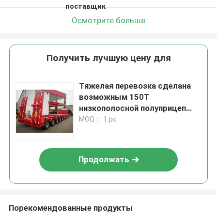
поставщик
Осмотрите больше
Получить лучшую цену для
Тяжелая перевозка сделана
возможным 150Т
низкополосной полуприцеп
Q345B с Т700 стальной
MOQ： 1 pc
основной балкой
Продолжать
Порекомендованные продукты