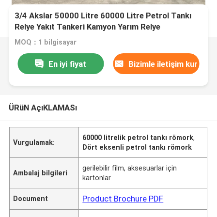
3/4 Akslar 50000 Litre 60000 Litre Petrol Tankı
Relye Yakıt Tankeri Kamyon Yarım Relye
MOQ：1 bilgisayar
En iyi fiyat
Bizimle iletişim kur
ÜRüN AçıKLAMASı
60000 litrelik petrol tankı römork
,
Vurgulamak:
Dört eksenli petrol tankı römork
gerilebilir film, aksesuarlar için
Ambalaj bilgileri
kartonlar
Product Brochure PDF
Document