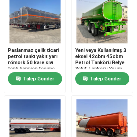
Paslanmaz çelik ticari
Yeni veya Kullanılmış 3
petrol tankı yakıt yarı
eksel 42cbm 45cbm
römork 50 kare sıvı
Petrol Tankörü Relye
tank kamyon taşıma
Yakıt Tankörü Yarım
aracı
Relye
Talep Gönder
Talep Gönder
Ev
Ürünler
Videolar