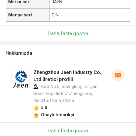
Marka adı
JAEN
Menşe yeri
ÇIN
Daha fazla göster
Hakkımızda
Zhengzhou Jaen Industry Co.,
Ltd üretici profili
Yard No.5, Shenglong, Qiliyan
Road, Erqi District,Zhengzhou,
450015, China ,China
5.0
Onaylı tedarikçi
Daha fazla göster