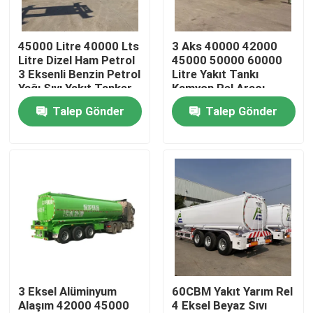
Hakkımızda
45000 Litre 40000 Lts
3 Aks 40000 42000
Litre Dizel Ham Petrol
45000 50000 60000
3 Eksenli Benzin Petrol
Litre Yakıt Tankı
Fabrika turu
Yağı Sıvı Yakıt Tanker
Kamyon Rel Aracı
Relye Tank Yarım Relye
Benzin Benzin Dizel
Talep Gönder
Talep Gönder
Yağ Tankı Yakıt Tankı
Kalite kontrol
Bize Ulaşın
Bir teklif isteği
Kullanılmış Çöp Kamyonları
3 Eksel Alüminyum
60CBM Yakıt Yarım Rel
Alaşım 42000 45000
4 Eksel Beyaz Sıvı
İkinci El Damperli Kamyonlar