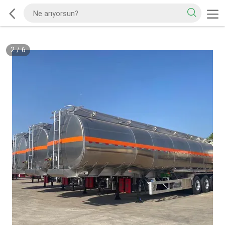
2
/
6