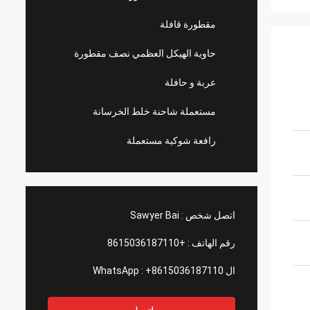
مقطورة قافلة
حاوية الهيكل العظمي نصف مقطورة
عربة و حافلة
مستعملة شاحنة خلط الخرسانة
رافعة شوكية مستعملة
اتصل شخص :
Sawyer Bai
رقم الهاتف :
+8615036187110
ال WhatsApp :
+8615036187110