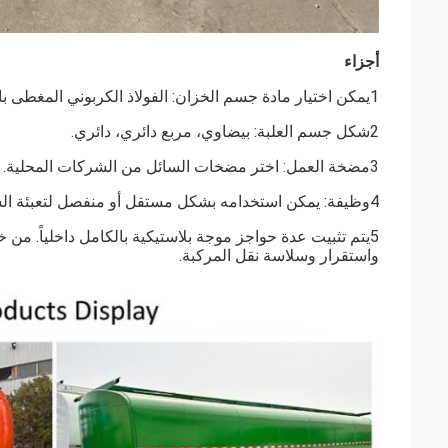
أجزاء
1يمكن اختيار مادة جسم الخزان: الفولاذ الكربوني المغطى بالبلاستيك أو صفيحة الفولاذ المقاوم للصدأ.
2شكل جسم العلبة: بيضاوي، مربع دائري، دائري.
3مضخة العمل: اختر مضخات السائل من الشركات المحلية.
4وظيفة: يمكن استخدامه بشكل مستقل أو منفصل لتعبئة السوائل والأطعمة السائلة المختلفة.
5يتم تثبيت عدة حواجز موجة بلاستيكية بالكامل داخلياً. من
واستقرار وسلاسة نقل المركبة.