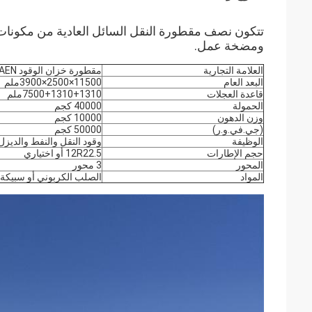
تتكون نصف مقطورة النقل السائل العادية من مكونات م
ومضخة عمل.
العلامة التجارية
مقطورة خزان الوقود JAEN
البعد العام
11500×2500×3900ملم
قاعدة العجلات
7500+1310+1310ملم
الحمولة
40000 كجم
وزن الدهون
10000 كجم
(جي.في.و.ر)
50000 كجم
الوظيفة
وقود النقل والنفط والديزل
حجم الإطارات
12R22.5 أو اختياري
المحور
3 محور
المواد
الصلب الكربوني أو سبيكة ا