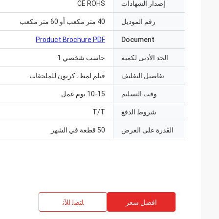
إصدار الشهادات
CE ROHS
رقم الموديل
40 متر مكعب أو 60 متر مكعب
Product Brochure PDF
Document
الحد الأدنى لكمية
حاسب شخصي 1
تفاصيل التغليف
فيلم لمط، كرتون للملحقات
وقت التسليم
10-15 يوم عمل
شروط الدفع
T/T
القدرة على العرض
50 قطعة في الشهر
افضل سعر
ﺎﺘﺼﻟ ﺍﻶﻧ