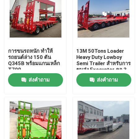
การขนรถหนัก ทําให้
13M 50Tons Loader
รถยนต์ล่าง 150 ตัน
Heavy Duty Lowboy
Q345B พร้อมแกนเหล็ก
Semi Trailer สําหรับการ
T700
ขนส่ง Excavator คอ 3
แกน เตียงต่ํา
ส่งคำถาม
ส่งคำถาม
บ้าน
สินค้า
วิดีโอ