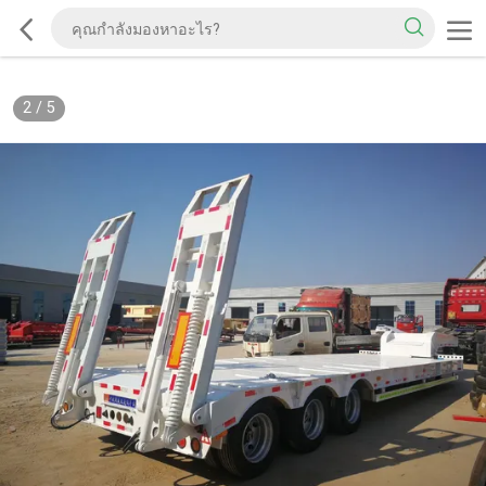
2
/
5