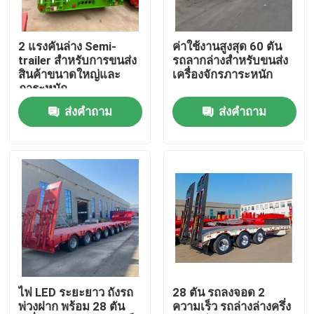
เกี่ยวกับเรา
2 แรงคันล่าง Semi-
ค่าใช้งานสูงสุด 60 ตัน
trailer สําหรับการขนส่ง
รถลากล่างสําหรับขนส่ง
สินค้าขนาดใหญ่และ
เครื่องจักรภาระหนัก
ทัวร์โรงงาน
ภาระหนัก
ส่งคำถาม
ส่งคำถาม
ควบคุมคุณภาพ
ติดต่อเรา
ขอใบเสนอราคา
รถบรรทุกขยะมือสอง
ไฟ LED ระยะยาว ถังรถ
28 ตัน รถลงจอด 2
พ่วงฝาก พร้อม 28 ตัน
ความเร็ว รถล่างล่างครึ่ง
รถบรรทุกดัมพ์มือสอง