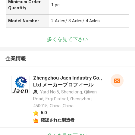
Minimum Order
1 pc
Quantity
Model Number
2 Axles/ 3 Axles/ 4 Axles
多くを見て下さい
企業情報
Zhengzhou Jaen Industry Co.,
Ltd メーカープロフィール
Yard No.5, Shenglong, Qiliyan
Road, Erqi District,Zhengzhou,
450015, China ,China
5.0
確認された製造者