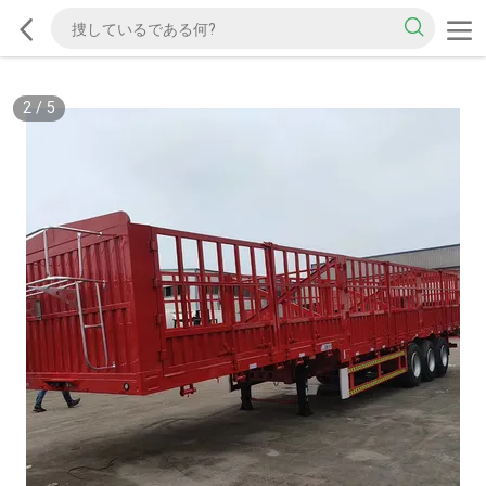
2
/
5