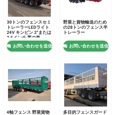
私達について
30トンのフェンスセミ
野菜と貨物輸送のため
トレーラーLEDライト
の28トンのフェンス半
工場旅行
24V キンピン 2"または
トレーラー
3.5インチ 葉の春
90mm*13mm*10層
お問い合わせを送信
お問い合わせを送信
品質管理
接触米国
引用を要求しなさい
中古ダンプトラック
4軸フェンス 野菜貨物
多目的フェンスガード
使用されたダンプカー トラック