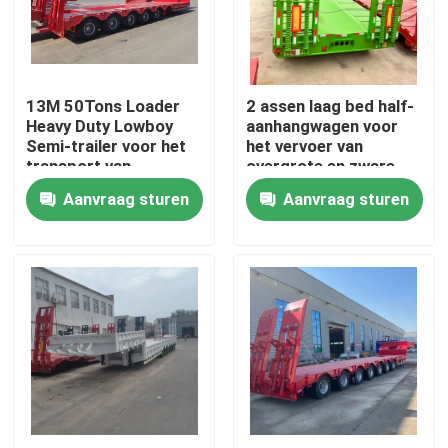
Ongeveer ons
13M 50Tons Loader
2 assen laag bed half-
Fabrieksreis
Heavy Duty Lowboy
aanhangwagen voor
Semi-trailer voor het
het vervoer van
transport van
overgrote en zware
Kwaliteitscontrole
graafmachine
vracht
Aanvraag sturen
Aanvraag sturen
Ganshals 3 assen Lage
bed
Contact de V.S.
Verzoek om een Citaat
Gebruikte dumptrucks
Gebruikte Tipper Trucks