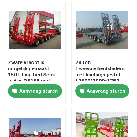
Zware vracht is
28 ton
mogelijk gemaakt
Tweesnelheidsladers
150T laag bed Semi-
met landingsgestel
trailer Q345B met
12500*3000*1750
T700 staal hoofdbalk
mm
Aanvraag sturen
Aanvraag sturen
Huis
Producten
Video's