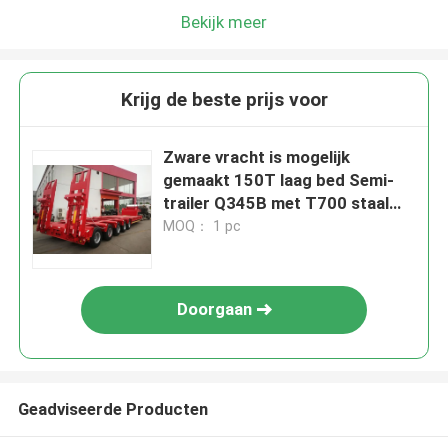
Bekijk meer
Krijg de beste prijs voor
Zware vracht is mogelijk
gemaakt 150T laag bed Semi-
trailer Q345B met T700 staal
hoofdbalk
MOQ： 1 pc
Doorgaan
Geadviseerde Producten