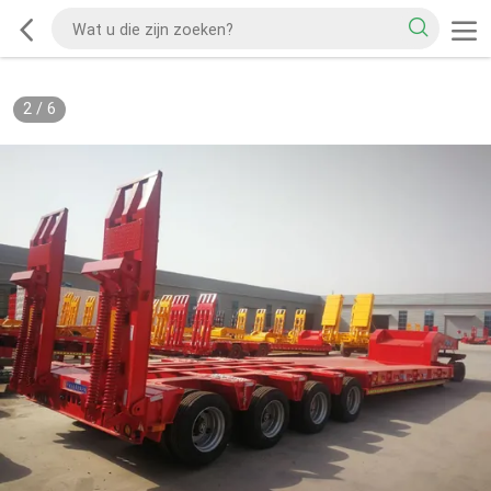
2
/
6