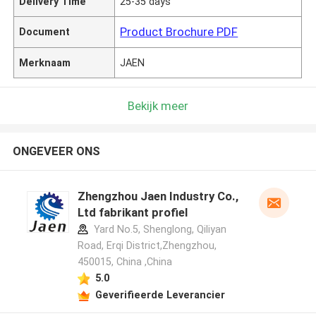
Delivery Time
25-35 days
Product Brochure PDF
Document
Merknaam
JAEN
Bekijk meer
ONGEVEER ONS
Zhengzhou Jaen Industry Co.,
Ltd fabrikant profiel
Yard No.5, Shenglong, Qiliyan
Road, Erqi District,Zhengzhou,
450015, China ,China
5.0
Geverifieerde Leverancier